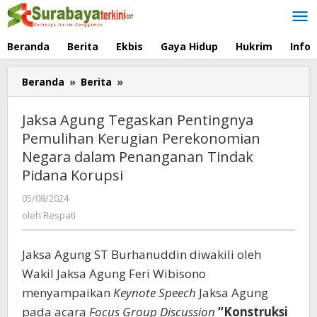
Lewati
ke
konten
Beranda
Berita
Ekbis
Gaya Hidup
Hukrim
Info
Beranda
»
Berita
»
Jaksa
Agung
Tegaskan
Jaksa Agung Tegaskan Pentingnya
Pentingnya
Pemulihan Kerugian Perekonomian
Pemulihan
Negara dalam Penanganan Tindak
Kerugian
Perekonomian
Pidana Korupsi
Negara
05/08/2024
oleh
dalam
Respati
oleh
Respati
Penanganan
Tindak
Pidana
Jaksa Agung ST Burhanuddin diwakili oleh
Korupsi
Wakil Jaksa Agung Feri Wibisono
menyampaikan
Keynote Speech
Jaksa Agung
pada acara
Focus Group Discussion
“Konstruksi