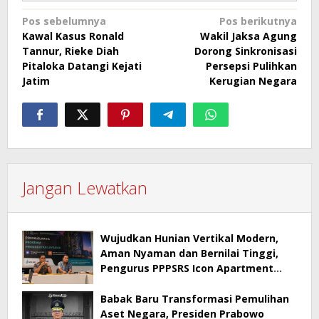
Navigasi
Pos sebelumnya
Pos berikutnya
Kawal Kasus Ronald
Wakil Jaksa Agung
pos
Tannur, Rieke Diah
Dorong Sinkronisasi
Pitaloka Datangi Kejati
Persepsi Pulihkan
Jatim
Kerugian Negara
Jangan Lewatkan
Wujudkan Hunian Vertikal Modern,
Aman Nyaman dan Bernilai Tinggi,
Pengurus PPPSRS Icon Apartment
Gresik Terapkan Aplikasi Digital Pro
Apps
Babak Baru Transformasi Pemulihan
Aset Negara, Presiden Prabowo