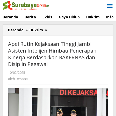
Lewati
ke
konten
Beranda
Berita
Ekbis
Gaya Hidup
Hukrim
Info
Beranda
»
Hukrim
»
Apel
Rutin
Kejaksaan
Apel Rutin Kejaksaan Tinggi Jambi:
Tinggi
Asisten Intelijen Himbau Penerapan
Jambi:
Kinerja Berdasarkan RAKERNAS dan
Asisten
Intelijen
Disiplin Pegawai
Himbau
10/02/2025
oleh
Penerapan
Respati
oleh
Respati
Kinerja
Berdasarkan
RAKERNAS
dan
Disiplin
Pegawai