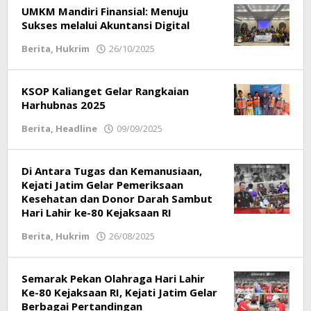
UMKM Mandiri Finansial: Menuju
Sukses melalui Akuntansi Digital
Berita
,
Hukrim
26/10/2025
oleh
Respati
KSOP Kalianget Gelar Rangkaian
Harhubnas 2025
Berita
,
Headline
09/09/2025
oleh
Respati
Di Antara Tugas dan Kemanusiaan,
Kejati Jatim Gelar Pemeriksaan
Kesehatan dan Donor Darah Sambut
Hari Lahir ke-80 Kejaksaan RI
Berita
,
Hukrim
26/08/2025
oleh
Respati
Semarak Pekan Olahraga Hari Lahir
Ke-80 Kejaksaan RI, Kejati Jatim Gelar
Berbagai Pertandingan