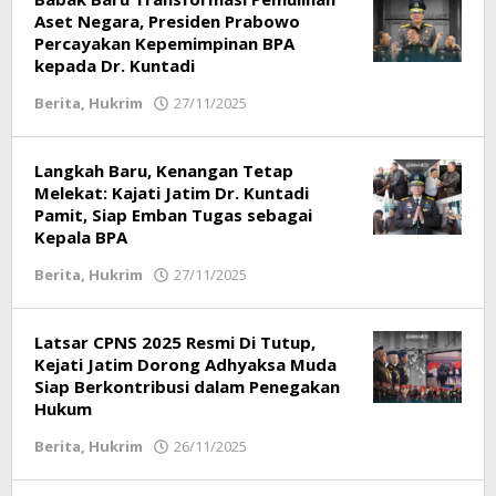
Hidup
Aset Negara, Presiden Prabowo
,
Headline
,
Percayakan Kepemimpinan BPA
Info
kepada Dr. Kuntadi
Surabaya
,
Berita
,
Hukrim
27/11/2025
oleh
Jatim
,
Respati
Terkini
22/06/2026
Langkah Baru, Kenangan Tetap
oleh
Melekat: Kajati Jatim Dr. Kuntadi
Respati
Pamit, Siap Emban Tugas sebagai
Kepala BPA
Berita
,
Hukrim
27/11/2025
oleh
Respati
Latsar CPNS 2025 Resmi Di Tutup,
Kejati Jatim Dorong Adhyaksa Muda
Siap Berkontribusi dalam Penegakan
Hukum
Berita
,
Hukrim
26/11/2025
oleh
Respati