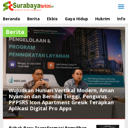
Lewati
ke
konten
Beranda
Berita
Ekbis
Gaya Hidup
Hukrim
Info
Berita
Wujudkan Hunian Vertikal Modern, Aman
Nyaman dan Bernilai Tinggi, Pengurus
PPPSRS Icon Apartment Gresik Terapkan
Aplikasi Digital Pro Apps
Berita
,
Babak Baru Transformasi Pemulihan
Gaya