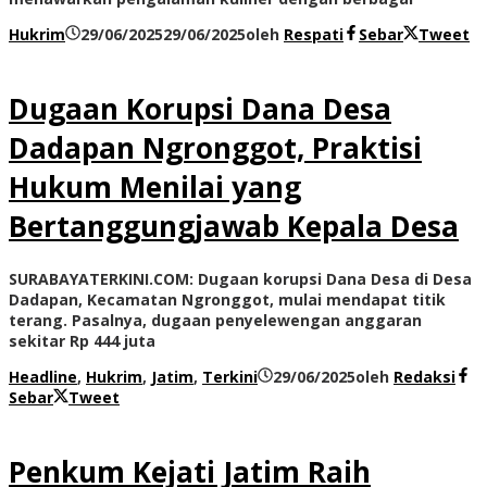
Hukrim
29/06/2025
29/06/2025
oleh
Respati
Sebar
Tweet
Dugaan Korupsi Dana Desa
Dadapan Ngronggot, Praktisi
Hukum Menilai yang
Bertanggungjawab Kepala Desa
SURABAYATERKINI.COM: Dugaan korupsi Dana Desa di Desa
Dadapan, Kecamatan Ngronggot, mulai mendapat titik
terang. Pasalnya, dugaan penyelewengan anggaran
sekitar Rp 444 juta
Headline
,
Hukrim
,
Jatim
,
Terkini
29/06/2025
oleh
Redaksi
Sebar
Tweet
Penkum Kejati Jatim Raih