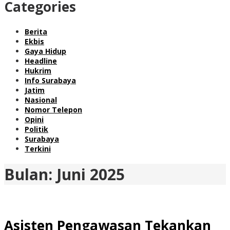
Categories
Berita
Ekbis
Gaya Hidup
Headline
Hukrim
Info Surabaya
Jatim
Nasional
Nomor Telepon
Opini
Politik
Surabaya
Terkini
Bulan:
Juni 2025
Asisten Pengawasan Tekankan