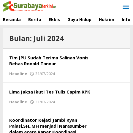
Lewati
ke
konten
Beranda
Berita
Ekbis
Gaya Hidup
Hukrim
Info
Bulan:
Juli 2024
Tim JPU Sudah Terima Salinan Vonis
Bebas Ronald Tannur
Headline
31/07/2024
oleh
Respati
Lima Jaksa Ikuti Tes Tulis Capim KPK
Headline
31/07/2024
oleh
Respati
Koordinator Kejati Jambi Ryan
Palasi,SH.,MH menjadi Narasumber
dalam acara Rapat Koordinasi