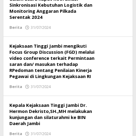
Sinkronisasi Kebutuhan Logistik dan
Monitoring Anggaran Pilkada
Serentak 2024
Berita
31/07/2024
oleh
Respati
Kejaksaan Tinggi Jambi mengikuti
Focus Group Discussion (FGD) melalui
video conference terkait Permintaan
saran dan/ masukan terhadap
RPedoman tentang Penilaian Kinerja
Pegawai di Lingkungan Kejaksaan RI
Berita
31/07/2024
oleh
Respati
Kepala Kejaksaan Tinggi Jambi Dr.
Hermon Dekristo,SH.,MH melakukan
kunjungan dan silaturahmi ke BIN
Daerah Jambi
Berita
31/07/2024
oleh