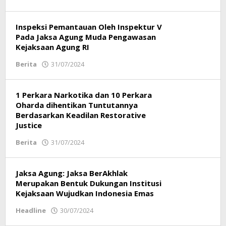
Respati
Inspeksi Pemantauan Oleh Inspektur V
Pada Jaksa Agung Muda Pengawasan
Kejaksaan Agung RI
Berita
31/07/2024
oleh
Respati
1 Perkara Narkotika dan 10 Perkara
Oharda dihentikan Tuntutannya
Berdasarkan Keadilan Restorative
Justice
Berita
31/07/2024
oleh
Respati
Jaksa Agung: Jaksa BerAkhlak
Merupakan Bentuk Dukungan Institusi
Kejaksaan Wujudkan Indonesia Emas
Headline
30/07/2024
oleh
Respati