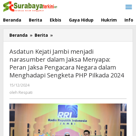
Lewati
ke
konten
Beranda
Berita
Ekbis
Gaya Hidup
Hukrim
Info
Beranda
»
Berita
»
Asdatun
Kejati
Jambi
Asdatun Kejati Jambi menjadi
menjadi
narasumber dalam Jaksa Menyapa:
narasumber
Peran Jaksa Pengacara Negara dalam
dalam
Jaksa
Menghadapi Sengketa PHP Pilkada 2024
Menyapa:
15/12/2024
oleh
Peran
Respati
oleh
Respati
Jaksa
Pengacara
Negara
dalam
Menghadapi
Sengketa
PHP