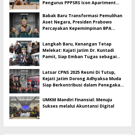
Pengurus PPPSRS Icon Apartment
Gresik Terapkan Aplikasi Digital Pro
Apps
Babak Baru Transformasi Pemulihan
Aset Negara, Presiden Prabowo
Percayakan Kepemimpinan BPA
kepada Dr. Kuntadi
Langkah Baru, Kenangan Tetap
Melekat: Kajati Jatim Dr. Kuntadi
Pamit, Siap Emban Tugas sebagai
Kepala BPA
Latsar CPNS 2025 Resmi Di Tutup,
Kejati Jatim Dorong Adhyaksa Muda
Siap Berkontribusi dalam Penegakan
Hukum
UMKM Mandiri Finansial: Menuju
Sukses melalui Akuntansi Digital