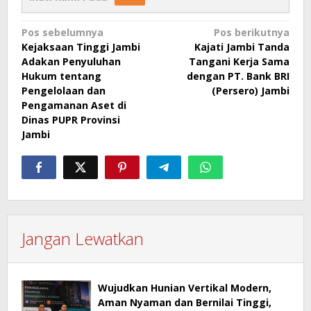
Navigasi
Pos sebelumnya
Pos berikutnya
Kejaksaan Tinggi Jambi
Kajati Jambi Tanda
pos
Adakan Penyuluhan
Tangani Kerja Sama
Hukum tentang
dengan PT. Bank BRI
Pengelolaan dan
(Persero) Jambi
Pengamanan Aset di
Dinas PUPR Provinsi
Jambi
Jangan Lewatkan
Wujudkan Hunian Vertikal Modern,
Aman Nyaman dan Bernilai Tinggi,