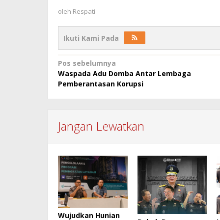
oleh
Respati
Ikuti Kami Pada
Navigasi
Pos sebelumnya
Waspada Adu Domba Antar Lembaga
pos
Pemberantasan Korupsi
Jangan Lewatkan
Wujudkan Hunian