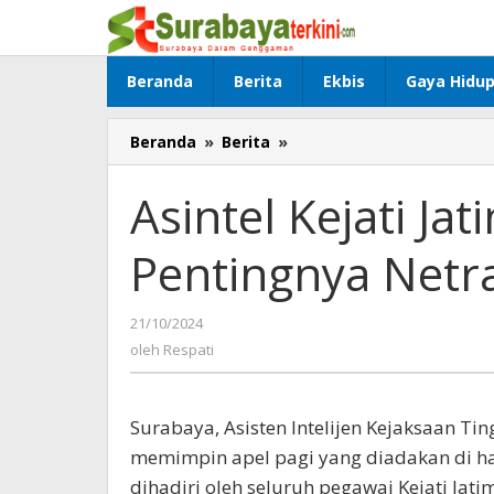
Lewati
ke
konten
Beranda
Berita
Ekbis
Gaya Hidu
Beranda
»
Berita
»
Asintel
Kejati
Jatim
Asintel Kejati Ja
Tekankan
Pentingnya
Pentingnya Netra
Netralitas
Jelang
Pilkada
21/10/2024
oleh
Respati
oleh
Respati
Surabaya, Asisten Intelijen Kejaksaan Tin
memimpin apel pagi yang diadakan di hal
dihadiri oleh seluruh pegawai Kejati Jatim