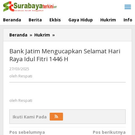
Lewati
ke
konten
Beranda
Berita
Ekbis
Gaya Hidup
Hukrim
Info
Beranda
»
Hukrim
»
Bank
Jatim
Mengucapkan
Bank Jatim Mengucapkan Selamat Hari
Selamat
Raya Idul Fitri 1446 H
Hari
Raya
27/03/2025
oleh
Idul
Respati
oleh
Respati
Fitri
1446
H
oleh
Respati
Ikuti Kami Pada
Navigasi
Pos sebelumnya
Pos berikutnya