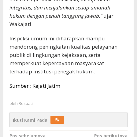
integritas, dan menjalankan setiap amanah
hukum dengan penuh tanggung jawab,”
ujar
Wakajati
Inspeksi umum ini diharapkan mampu
mendorong peningkatan kualitas pelayanan
publik di lingkungan kejaksaan, serta
memperkuat kepercayaan masyarakat
terhadap institusi penegak hukum.
Sumber : Kejati Jatim
oleh
Respati
Ikuti Kami Pada
Navigasi
Pos sebelumnya
Pos berikutnya