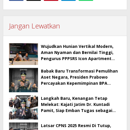
Jangan Lewatkan
Wujudkan Hunian Vertikal Modern,
Aman Nyaman dan Bernilai Tinggi,
Pengurus PPPSRS Icon Apartment
Gresik Terapkan Aplikasi Digital Pro
Apps
Babak Baru Transformasi Pemulihan
Aset Negara, Presiden Prabowo
Percayakan Kepemimpinan BPA
kepada Dr. Kuntadi
Langkah Baru, Kenangan Tetap
Melekat: Kajati Jatim Dr. Kuntadi
Pamit, Siap Emban Tugas sebagai
Kepala BPA
Latsar CPNS 2025 Resmi Di Tutup,