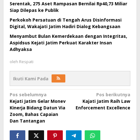
Serentak, 275 Aset Rampasan Bernilai Rp40,73 Miliar
Siap Dilepas ke Publik
Perkokoh Persatuan di Tengah Arus Disinformasi
Digital, Wakajati Jatim Hadiri Dialog Kebangsaan
Menyambut Bulan Kemerdekaan dengan Integritas,
Aspidsus Kejati Jatim Perkuat Karakter Insan
Adhyaksa
oleh
Respati
Ikuti Kami Pada
Navigasi
Pos sebelumnya
Pos berikutnya
Kejati Jatim Gelar Monev
Kajati Jatim Raih Law
pos
Kinerja Bidang Datun Via
Enforcement Excellence
Zoom, Bahas Capaian
Dan Tantangan