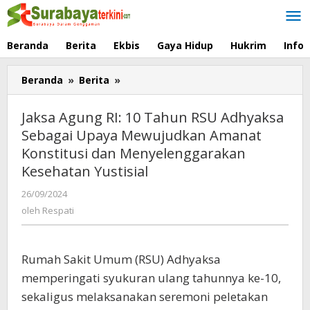
Lewati
ke
konten
Beranda
Berita
Ekbis
Gaya Hidup
Hukrim
Info
Beranda
»
Berita
»
Jaksa
Agung
RI:
Jaksa Agung RI: 10 Tahun RSU Adhyaksa
10
Sebagai Upaya Mewujudkan Amanat
Tahun
Konstitusi dan Menyelenggarakan
RSU
Adhyaksa
Kesehatan Yustisial
Sebagai
26/09/2024
oleh
Upaya
Respati
oleh
Respati
Mewujudkan
Amanat
Konstitusi
dan
Rumah Sakit Umum (RSU) Adhyaksa
Menyelenggarakan
memperingati syukuran ulang tahunnya ke-10,
Kesehatan
sekaligus melaksanakan seremoni peletakan
Yustisial