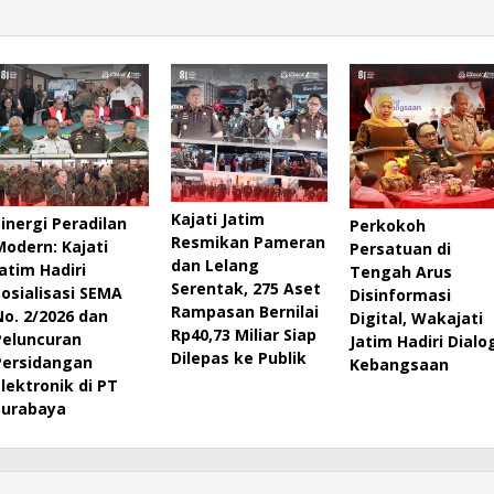
Kajati Jatim
Sinergi Peradilan
Perkokoh
Resmikan Pameran
Modern: Kajati
Persatuan di
dan Lelang
Jatim Hadiri
Tengah Arus
Serentak, 275 Aset
Sosialisasi SEMA
Disinformasi
Rampasan Bernilai
No. 2/2026 dan
Digital, Wakajati
Rp40,73 Miliar Siap
Peluncuran
Jatim Hadiri Dialo
Dilepas ke Publik
Persidangan
Kebangsaan
Elektronik di PT
Surabaya