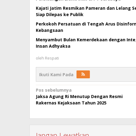
Kajati Jatim Resmikan Pameran dan Lelang Se
Siap Dilepas ke Publik
Perkokoh Persatuan di Tengah Arus Disinforma
Kebangsaan
Menyambut Bulan Kemerdekaan dengan Integri
Insan Adhyaksa
oleh
Respati
Ikuti Kami Pada
Navigasi
Pos sebelumnya
Jaksa Agung Ri Menutup Dengan Resmi
pos
Rakernas Kejaksaan Tahun 2025
Jangan Lewatkan