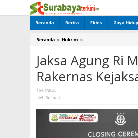
Lewati
ke
konten
Beranda
Berita
Ekbis
Gaya Hidu
Beranda
»
Hukrim
»
Jaksa
Agung
Ri
Jaksa Agung Ri 
Menutup
Dengan
Rakernas Kejaks
Resmi
Rakernas
Kejaksaan
16/01/2025
oleh
Tahun
Respati
oleh
Respati
2025