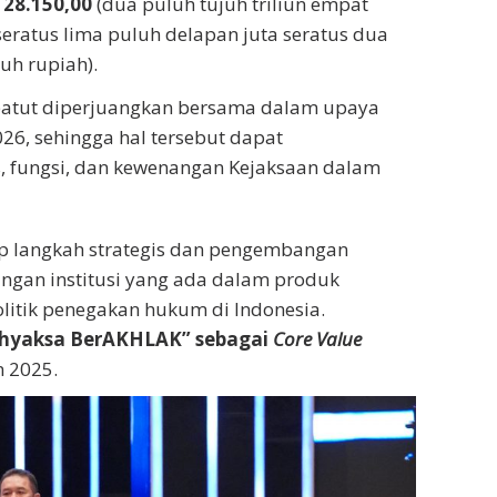
128.150,00
(dua puluh tujuh triliun empat
seratus lima puluh delapan juta seratus dua
uh rupiah).
 patut diperjuangkan bersama dalam upaya
26, sehingga hal tersebut dapat
, fungsi, dan kewenangan Kejaksaan dalam
ap langkah strategis dan pengembangan
ngan institusi yang ada dalam produk
politik penegakan hukum di Indonesia.
dhyaksa BerAKHLAK” sebagai
Core Value
n 2025.