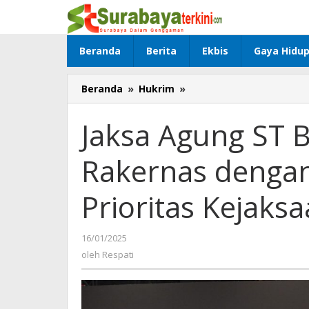
Lewati
ke
konten
Beranda
Berita
Ekbis
Gaya Hidu
Beranda
»
Hukrim
»
Jaksa
Agung
ST
Jaksa Agung ST
Burhanuddin
Menutup
Rakernas dengan
Rakernas
dengan
8
Prioritas Kejaksa
Program
Kerja
Prioritas
16/01/2025
oleh
Kejaksaan
Respati
oleh
Respati
RI