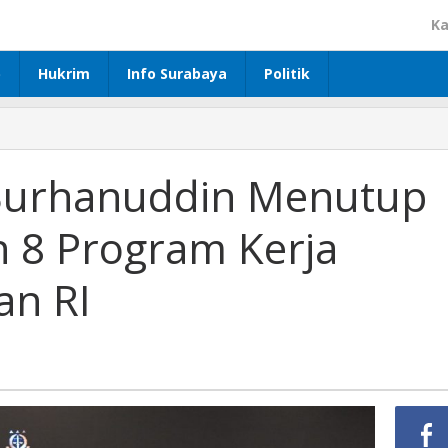
Ka
p
Hukrim
Info Surabaya
Politik
 Burhanuddin Menutup
 8 Program Kerja
an RI