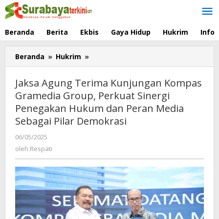
Lewati
ke
konten
Beranda
Berita
Ekbis
Gaya Hidup
Hukrim
Info
Beranda
»
Hukrim
»
Jaksa
Agung
Terima
Jaksa Agung Terima Kunjungan Kompas
Kunjungan
Gramedia Group, Perkuat Sinergi
Kompas
Penegakan Hukum dan Peran Media
Gramedia
Group,
Sebagai Pilar Demokrasi
Perkuat
06/05/2025
oleh
Sinergi
Respati
oleh
Respati
Penegakan
Hukum
dan
Peran
Media
Sebagai
Pilar