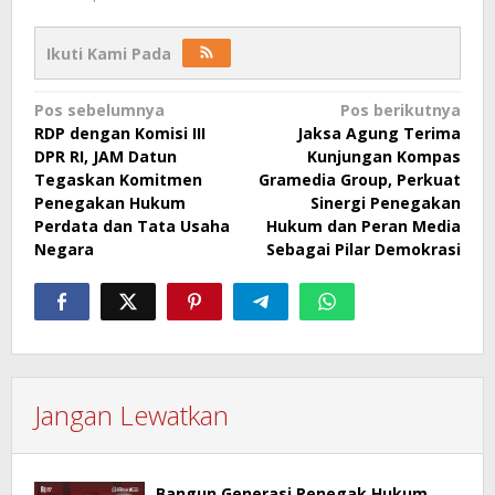
Ikuti Kami Pada
Navigasi
Pos sebelumnya
Pos berikutnya
RDP dengan Komisi III
Jaksa Agung Terima
pos
DPR RI, JAM Datun
Kunjungan Kompas
Tegaskan Komitmen
Gramedia Group, Perkuat
Penegakan Hukum
Sinergi Penegakan
Perdata dan Tata Usaha
Hukum dan Peran Media
Negara
Sebagai Pilar Demokrasi
Jangan Lewatkan
Bangun Generasi Penegak Hukum