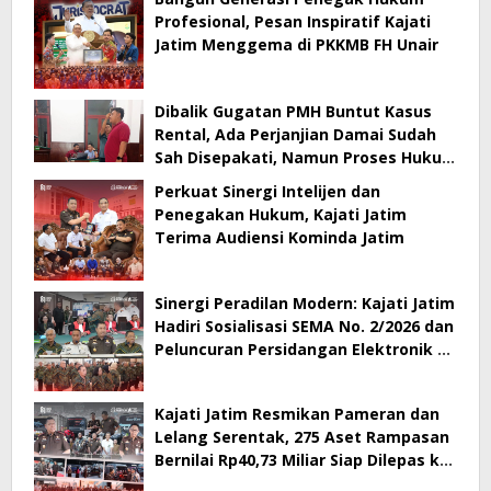
Profesional, Pesan Inspiratif Kajati
Jatim Menggema di PKKMB FH Unair
Dibalik Gugatan PMH Buntut Kasus
Rental, Ada Perjanjian Damai Sudah
Sah Disepakati, Namun Proses Hukum
Berlanjut
Perkuat Sinergi Intelijen dan
Penegakan Hukum, Kajati Jatim
Terima Audiensi Kominda Jatim
Sinergi Peradilan Modern: Kajati Jatim
Hadiri Sosialisasi SEMA No. 2/2026 dan
Peluncuran Persidangan Elektronik di
PT Surabaya
Kajati Jatim Resmikan Pameran dan
Lelang Serentak, 275 Aset Rampasan
Bernilai Rp40,73 Miliar Siap Dilepas ke
Publik