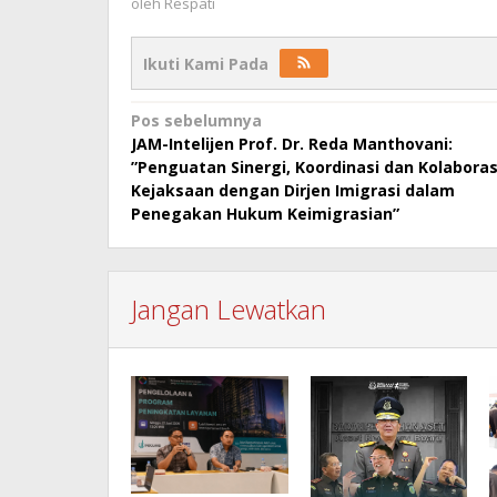
oleh
Respati
Ikuti Kami Pada
Navigasi
Pos sebelumnya
JAM-Intelijen Prof. Dr. Reda Manthovani:
pos
”Penguatan Sinergi, Koordinasi dan Kolaboras
Kejaksaan dengan Dirjen Imigrasi dalam
Penegakan Hukum Keimigrasian”
Jangan Lewatkan