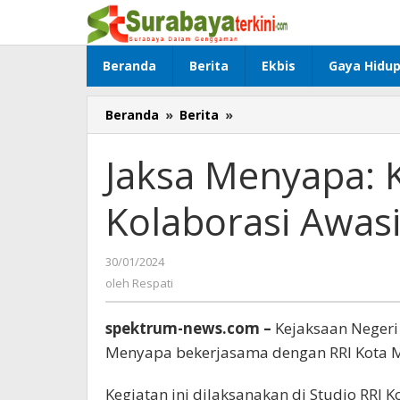
Lewati
ke
konten
Beranda
Berita
Ekbis
Gaya Hidu
Beranda
»
Berita
»
Jaksa
Menyapa:
Kejaksaan
Jaksa Menyapa: 
dan
Bawaslu
Kolaborasi Awas
Kolaborasi
Awasi
Pemilu
30/01/2024
oleh
Respati
oleh
Respati
spektrum-news.com –
Kejaksaan Negeri
Menyapa bekerjasama dengan RRI Kota Ma
Kegiatan ini dilaksanakan di Studio RRI 