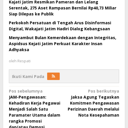
Kajati Jatim Resmikan Pameran dan Lelang
Serentak, 275 Aset Rampasan Bernilai Rp40,73 Miliar
Siap Dilepas ke Publik
Perkokoh Persatuan di Tengah Arus Disinformasi
Digital, Wakajati Jatim Hadiri Dialog Kebangsaan
Menyambut Bulan Kemerdekaan dengan Integritas,
Aspidsus Kejati Jatim Perkuat Karakter Insan
Adhyaksa
oleh
Respati
Ikuti Kami Pada
Navigasi
Pos sebelumnya
Pos berikutnya
JAM-Pengawasan:
Jaksa Agung Tegaskan
pos
Kehadiran Kerja Pegawai
Komitmen Pengawasan
Menjadi Salah Satu
Perizinan Daerah melalui
Paramater Utama dalam
Nota Kesepahaman
rangka Promosi
dan/atau Demosi