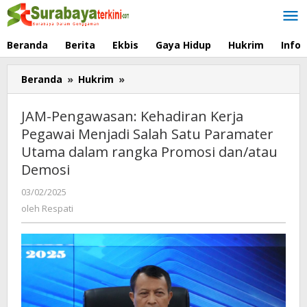
Lewati
ke
konten
Beranda
Berita
Ekbis
Gaya Hidup
Hukrim
Info
Beranda
»
Hukrim
»
JAM-
Pengawasan:
Kehadiran
JAM-Pengawasan: Kehadiran Kerja
Kerja
Pegawai Menjadi Salah Satu Paramater
Pegawai
Utama dalam rangka Promosi dan/atau
Menjadi
Salah
Demosi
Satu
03/02/2025
oleh
Paramater
Respati
oleh
Respati
Utama
dalam
rangka
Promosi
dan/atau
Demosi