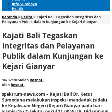
Info Surabaya
Politik
Beranda
»
Berita
»
Kajati Bali Tegaskan Integritas dan
Pelayanan Publik dalam Kunjungan ke Kejari Gianyar
Kajati Bali Tegaskan
Integritas dan Pelayanan
Publik dalam Kunjungan ke
Kejari Gianyar
16/02/2024
oleh
Respati
oleh
Respati
spektrum-news.com
– Kajati Bali Dr.
Ketut
Sumedana melakukan inspeksi mendadak (sidak)
ke Kejaksaan Negeri (Kejari) Gianyar pada hari
Kamis (15/2) sekitar pukul 11.
00 WITA.
Didampingi