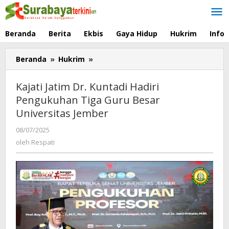
Lewati
ke
konten
Beranda
Berita
Ekbis
Gaya Hidup
Hukrim
Info
Beranda
»
Hukrim
»
Kajati
Jatim
Dr.
Kajati Jatim Dr. Kuntadi Hadiri
Kuntadi
Pengukuhan Tiga Guru Besar
Hadiri
Universitas Jember
Pengukuhan
Tiga
08/07/2025
oleh
Guru
Respati
oleh
Respati
Besar
Universitas
Jember