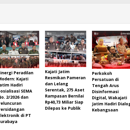
Kajati Jatim
Sinergi Peradilan
Perkokoh
Resmikan Pameran
Modern: Kajati
Persatuan di
dan Lelang
Jatim Hadiri
Tengah Arus
Serentak, 275 Aset
Sosialisasi SEMA
Disinformasi
Rampasan Bernilai
No. 2/2026 dan
Digital, Wakajati
Rp40,73 Miliar Siap
Peluncuran
Jatim Hadiri Dialo
Dilepas ke Publik
Persidangan
Kebangsaan
Elektronik di PT
Surabaya