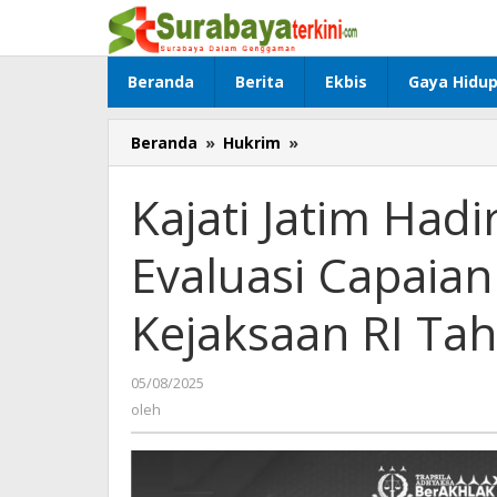
Lewati
ke
konten
Beranda
Berita
Ekbis
Gaya Hidu
Beranda
»
Hukrim
»
Kajati
Jatim
Hadiri
Kajati Jatim Had
Pembukaan
Rapat
Evaluasi Capaian
Evaluasi
Capaian
Kinerja
Kejaksaan RI Ta
Semester
I
Kejaksaan
05/08/2025
oleh
RI
oleh
Tahun
2025