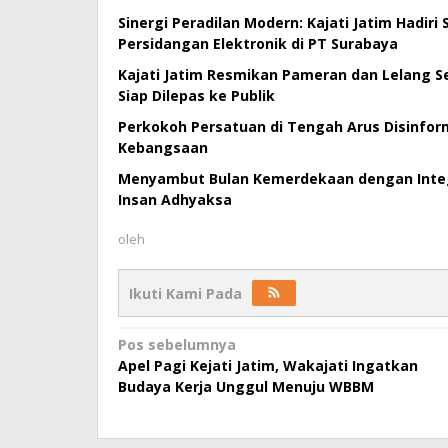
Sinergi Peradilan Modern: Kajati Jatim Hadiri
Persidangan Elektronik di PT Surabaya
Kajati Jatim Resmikan Pameran dan Lelang Se
Siap Dilepas ke Publik
Perkokoh Persatuan di Tengah Arus Disinforma
Kebangsaan
Menyambut Bulan Kemerdekaan dengan Integri
Insan Adhyaksa
oleh
Ikuti Kami Pada
Navigasi
Pos sebelumnya
Apel Pagi Kejati Jatim, Wakajati Ingatkan
pos
Budaya Kerja Unggul Menuju WBBM