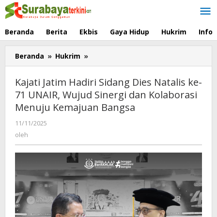
Lewati
ke
konten
Beranda
Berita
Ekbis
Gaya Hidup
Hukrim
Info
Beranda
»
Hukrim
»
Kajati
Jatim
Hadiri
Kajati Jatim Hadiri Sidang Dies Natalis ke-
Sidang
71 UNAIR, Wujud Sinergi dan Kolaborasi
Dies
Menuju Kemajuan Bangsa
Natalis
ke-
11/11/2025
oleh
71
oleh
UNAIR,
Wujud
Sinergi
dan
Kolaborasi
Menuju
Kemajuan
Bangsa