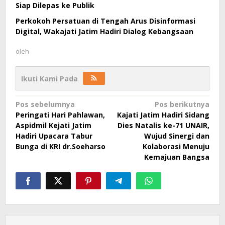
Siap Dilepas ke Publik
Perkokoh Persatuan di Tengah Arus Disinformasi
Digital, Wakajati Jatim Hadiri Dialog Kebangsaan
oleh
Ikuti Kami Pada
Navigasi
Pos sebelumnya
Pos berikutnya
Peringati Hari Pahlawan,
Kajati Jatim Hadiri Sidang
pos
Aspidmil Kejati Jatim
Dies Natalis ke-71 UNAIR,
Hadiri Upacara Tabur
Wujud Sinergi dan
Bunga di KRI dr.Soeharso
Kolaborasi Menuju
Kemajuan Bangsa