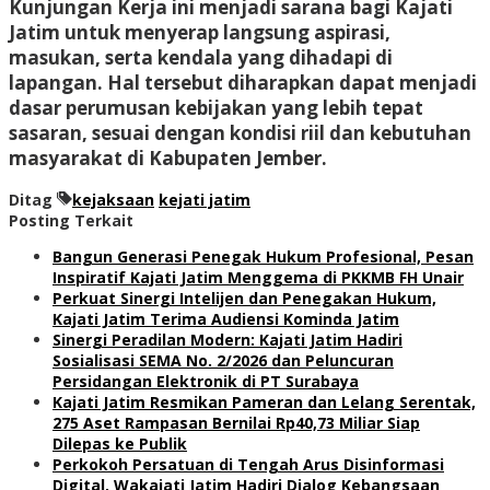
Kunjungan Kerja ini menjadi sarana bagi Kajati
Jatim untuk menyerap langsung aspirasi,
masukan, serta kendala yang dihadapi di
lapangan. Hal tersebut diharapkan dapat menjadi
dasar perumusan kebijakan yang lebih tepat
sasaran, sesuai dengan kondisi riil dan kebutuhan
masyarakat di Kabupaten Jember.
Ditag
kejaksaan
kejati jatim
Posting Terkait
Bangun Generasi Penegak Hukum Profesional, Pesan
Inspiratif Kajati Jatim Menggema di PKKMB FH Unair
Perkuat Sinergi Intelijen dan Penegakan Hukum,
Kajati Jatim Terima Audiensi Kominda Jatim
Sinergi Peradilan Modern: Kajati Jatim Hadiri
Sosialisasi SEMA No. 2/2026 dan Peluncuran
Persidangan Elektronik di PT Surabaya
Kajati Jatim Resmikan Pameran dan Lelang Serentak,
275 Aset Rampasan Bernilai Rp40,73 Miliar Siap
Dilepas ke Publik
Perkokoh Persatuan di Tengah Arus Disinformasi
Digital, Wakajati Jatim Hadiri Dialog Kebangsaan