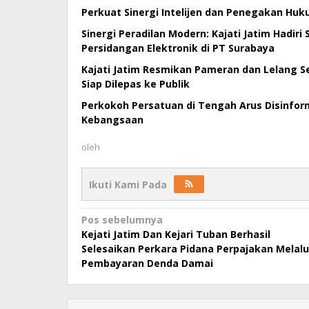
Perkuat Sinergi Intelijen dan Penegakan Huk
Sinergi Peradilan Modern: Kajati Jatim Hadiri
Persidangan Elektronik di PT Surabaya
Kajati Jatim Resmikan Pameran dan Lelang Se
Siap Dilepas ke Publik
Perkokoh Persatuan di Tengah Arus Disinforma
Kebangsaan
oleh
Ikuti Kami Pada
Navigasi
Pos sebelumnya
Kejati Jatim Dan Kejari Tuban Berhasil
pos
Selesaikan Perkara Pidana Perpajakan Melalu
Pembayaran Denda Damai