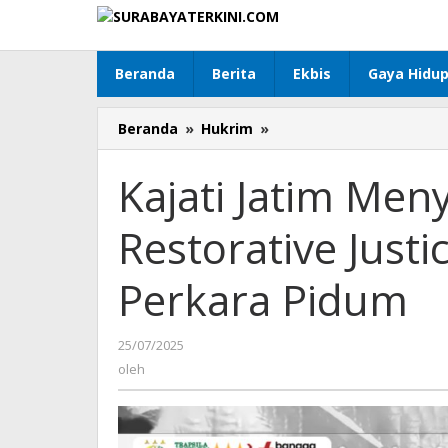
Lewati
ke
konten
Beranda
Berita
Ekbis
Gaya Hidu
Beranda
»
Hukrim
»
Kajati
Jatim
Menyetujui
Kajati Jatim Men
Ekspose
Restorative
Restorative Justi
Justice
(RJ)
Mandiri
Perkara Pidum
19
Perkara
Pidum
25/07/2025
oleh
oleh