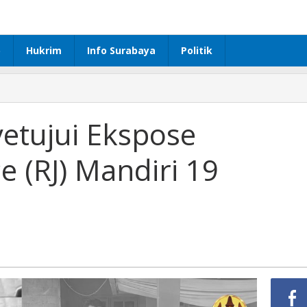
p
Hukrim
Info Surabaya
Politik
yetujui Ekspose
ce (RJ) Mandiri 19