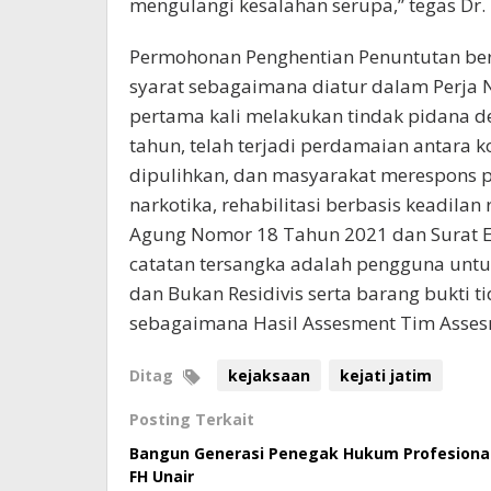
mengulangi kesalahan serupa,” tegas Dr. 
Permohonan Penghentian Penuntutan ber
syarat sebagaimana diatur dalam Perja 
pertama kali melakukan tindak pidana d
tahun, telah terjadi perdamaian antara k
dipulihkan, dan masyarakat merespons p
narkotika, rehabilitasi berbasis keadila
Agung Nomor 18 Tahun 2021 dan Surat 
catatan tersangka adalah pengguna untuk d
dan Bukan Residivis serta barang bukti t
sebagaimana Hasil Assesment Tim Asse
Ditag
kejaksaan
kejati jatim
Posting Terkait
Bangun Generasi Penegak Hukum Profesional,
FH Unair