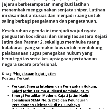
jajaran berkesempatan mengikuti latihan
menembak menggunakan senjata sniper. Latihan
ini disambut antusias dan menjadi ruang untuk
saling berbagi pengalaman dan pengetahuan.
Keseluruhan agenda ini menjadi wujud nyata
penguatan koordinasi dan sinergitas antara Kejati
Jatim dan Pasmar 2, sekaligus membuka ruang
kolaborasi yang semakin luas untuk mendukung
pelaksanaan tugas penegakan hukum yang
berintegritas serta kesiapsiagaan pertahanan
negara secara profesional.
Ditag
kejaksaan
kejati jatim
Posting Terkait
Perkuat Sinergi Intelijen dan Penegakan Hukum,
Kajati Jatim Terima Audiensi Kominda Jatim
Sinergi Peradilan Modern: Kajati Jatim Hadiri
Sosialisasi SEMA No. 2/2026 dan Peluncuran
Persidangan Elektronik di PT Surabaya