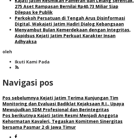
Kajati Jatim Resmikan Pameran dan Lelang Serentak,
275 Aset Rampasan Bernilai Rp40,73 Miliar Siap
Dilepas ke Publik
Perkokoh Persatuan di Tengah Arus Disinformasi
Digital, Wakajati Jatim Hadiri Dialog Kebangsaan
Menyambut Bulan Kemerdekaan dengan Integritas,
Aspidsus Kejati Jatim Perkuat Karakter Insan
Adhyaksa
oleh
Ikuti Kami Pada
Navigasi pos
Pos sebelumnya
Kejati Jatim Terima Kunjungan Tim
Monitoring dan Evaluasi Badiklat Kejaksaan R.I., Upaya
Mewujudkan SDM Profesional dan Berintegritas
Pos berikutnya
Kajati Jatim Resmi Menjadi Anggota
Kehormatan Kavaleri, Tegaskan Komitmen Sinergitas
bersama Pasmar 2 di Jawa Timur