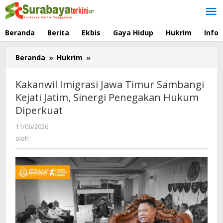
Lewati
ke
konten
Beranda
Berita
Ekbis
Gaya Hidup
Hukrim
Info
Beranda
»
Hukrim
»
Kakanwil
Imigrasi
Jawa
Kakanwil Imigrasi Jawa Timur Sambangi
Timur
Kejati Jatim, Sinergi Penegakan Hukum
Sambangi
Diperkuat
Kejati
Jatim,
11/06/2026
oleh
Sinergi
oleh
Penegakan
Hukum
Diperkuat