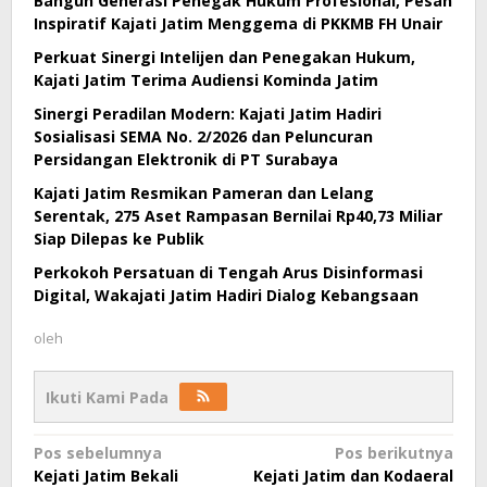
Bangun Generasi Penegak Hukum Profesional, Pesan
Inspiratif Kajati Jatim Menggema di PKKMB FH Unair
Perkuat Sinergi Intelijen dan Penegakan Hukum,
Kajati Jatim Terima Audiensi Kominda Jatim
Sinergi Peradilan Modern: Kajati Jatim Hadiri
Sosialisasi SEMA No. 2/2026 dan Peluncuran
Persidangan Elektronik di PT Surabaya
Kajati Jatim Resmikan Pameran dan Lelang
Serentak, 275 Aset Rampasan Bernilai Rp40,73 Miliar
Siap Dilepas ke Publik
Perkokoh Persatuan di Tengah Arus Disinformasi
Digital, Wakajati Jatim Hadiri Dialog Kebangsaan
oleh
Ikuti Kami Pada
Navigasi
Pos sebelumnya
Pos berikutnya
Kejati Jatim Bekali
Kejati Jatim dan Kodaeral
pos