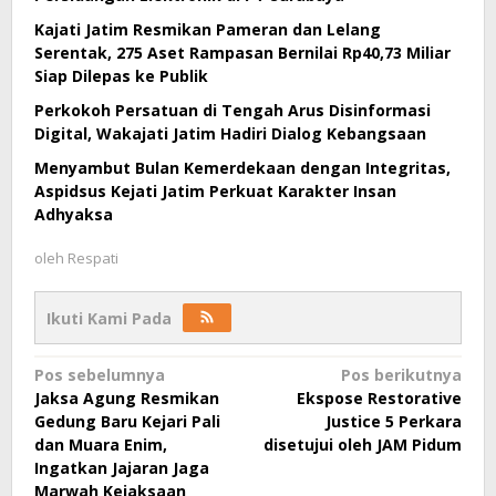
Kajati Jatim Resmikan Pameran dan Lelang
Serentak, 275 Aset Rampasan Bernilai Rp40,73 Miliar
Siap Dilepas ke Publik
Perkokoh Persatuan di Tengah Arus Disinformasi
Digital, Wakajati Jatim Hadiri Dialog Kebangsaan
Menyambut Bulan Kemerdekaan dengan Integritas,
Aspidsus Kejati Jatim Perkuat Karakter Insan
Adhyaksa
oleh
Respati
Ikuti Kami Pada
Navigasi
Pos sebelumnya
Pos berikutnya
Jaksa Agung Resmikan
Ekspose Restorative
pos
Gedung Baru Kejari Pali
Justice 5 Perkara
dan Muara Enim,
disetujui oleh JAM Pidum
Ingatkan Jajaran Jaga
Marwah Kejaksaan