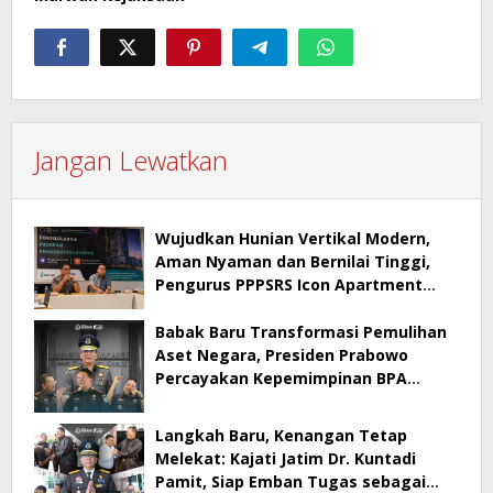
Jangan Lewatkan
Wujudkan Hunian Vertikal Modern,
Aman Nyaman dan Bernilai Tinggi,
Pengurus PPPSRS Icon Apartment
Gresik Terapkan Aplikasi Digital Pro
Apps
Babak Baru Transformasi Pemulihan
Aset Negara, Presiden Prabowo
Percayakan Kepemimpinan BPA
kepada Dr. Kuntadi
Langkah Baru, Kenangan Tetap
Melekat: Kajati Jatim Dr. Kuntadi
Pamit, Siap Emban Tugas sebagai