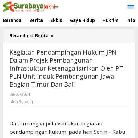
Lewati
ke
konten
Beranda
Berita
Ekbis
Gaya Hidup
Hukrim
Info
Beranda
»
Berita
»
Kegiatan
Pendampingan
Hukum
Kegiatan Pendampingan Hukum JPN
JPN
Dalam Projek Pembangunan
Dalam
Infrastuktur Ketenagalistrikan Oleh PT
Projek
Pembangunan
PLN Unit Induk Pembangunan Jawa
Infrastuktur
Bagian Timur Dan Bali
Ketenagalistrikan
Oleh
08/05/2024
oleh
Respati
PT
oleh
Respati
PLN
Unit
Induk
Dalam rangka pelaksanakan kegiatan
Pembangunan
pendampingan hukum, pada hari Senin – Rabu,
Jawa