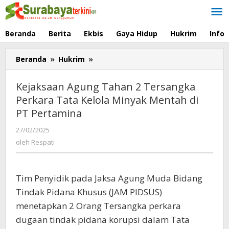
Lewati
ke
konten
Beranda
Berita
Ekbis
Gaya Hidup
Hukrim
Info
Beranda
»
Hukrim
»
Kejaksaan
Agung
Tahan
Kejaksaan Agung Tahan 2 Tersangka
2
Perkara Tata Kelola Minyak Mentah di
Tersangka
PT Pertamina
Perkara
Tata
27/02/2025
oleh
Kelola
Respati
oleh
Respati
Minyak
Mentah
di
Tim Penyidik pada Jaksa Agung Muda Bidang
PT
Pertamina
Tindak Pidana Khusus (JAM PIDSUS)
menetapkan 2 Orang Tersangka perkara
dugaan tindak pidana korupsi dalam Tata