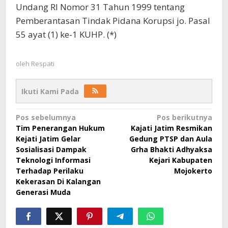
Undang RI Nomor 31 Tahun 1999 tentang
Pemberantasan Tindak Pidana Korupsi jo. Pasal
55 ayat (1) ke-1 KUHP. (*)
oleh
Respati
Ikuti Kami Pada
Navigasi
Pos sebelumnya
Pos berikutnya
Tim Penerangan Hukum
Kajati Jatim Resmikan
pos
Kejati Jatim Gelar
Gedung PTSP dan Aula
Sosialisasi Dampak
Grha Bhakti Adhyaksa
Teknologi Informasi
Kejari Kabupaten
Terhadap Perilaku
Mojokerto
Kekerasan Di Kalangan
Generasi Muda