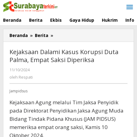
Lewati
ke
konten
Beranda
Berita
Ekbis
Gaya Hidup
Hukrim
Info
Beranda
»
Berita
»
Kejaksaan
Dalami
Kasus
Kejaksaan Dalami Kasus Korupsi Duta
Korupsi
Palma, Empat Saksi Diperiksa
Duta
Palma,
11/10/2024
oleh
Empat
Respati
oleh
Respati
Saksi
Diperiksa
Jampidsus
Kejaksaan Agung melalui Tim Jaksa Penyidik
pada Direktorat Penyidikan Jaksa Agung Muda
Bidang Tindak Pidana Khusus (JAM PIDSUS)
memeriksa empat orang saksi, Kamis 10
Oktober 2024.