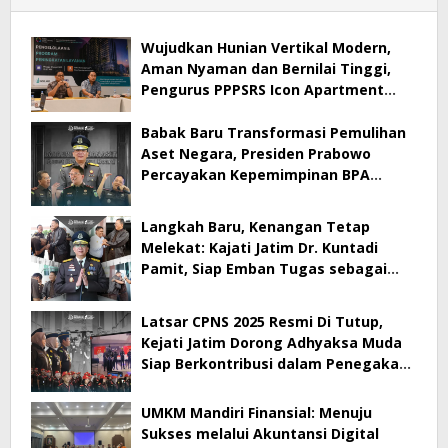
Wujudkan Hunian Vertikal Modern,
Aman Nyaman dan Bernilai Tinggi,
Pengurus PPPSRS Icon Apartment
Gresik Terapkan Aplikasi Digital Pro
Apps
Babak Baru Transformasi Pemulihan
Aset Negara, Presiden Prabowo
Percayakan Kepemimpinan BPA
kepada Dr. Kuntadi
Langkah Baru, Kenangan Tetap
Melekat: Kajati Jatim Dr. Kuntadi
Pamit, Siap Emban Tugas sebagai
Kepala BPA
Latsar CPNS 2025 Resmi Di Tutup,
Kejati Jatim Dorong Adhyaksa Muda
Siap Berkontribusi dalam Penegakan
Hukum
UMKM Mandiri Finansial: Menuju
Sukses melalui Akuntansi Digital