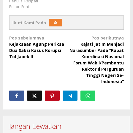
Penulis: Respati
Editor: Feni
Ikuti Kami Pada
Navigasi
Pos sebelumnya
Pos berikutnya
Kejaksaan Agung Periksa
Kajati Jatim Menjadi
pos
Dua Saksi Kasus Korupsi
Narasumber Pada “Rapat
Tol Japek II
Koordinasi Nasional
Forum Wakil/Pembantu
Rektor Ii Perguruan
Tinggi Negeri Se-
Indonesia”
Jangan Lewatkan