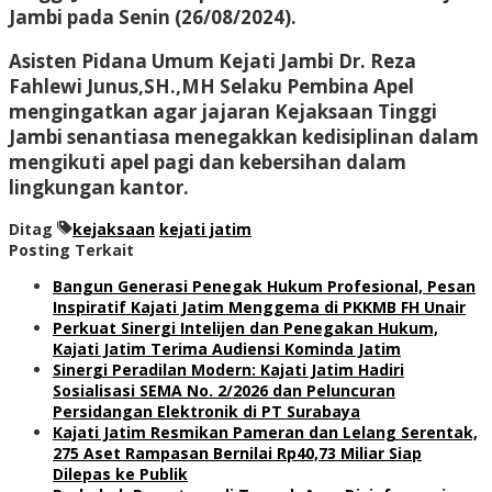
Jambi pada Senin (26/08/2024).
Asisten Pidana Umum Kejati Jambi Dr. Reza
Fahlewi Junus,SH.,MH Selaku Pembina Apel
mengingatkan agar jajaran Kejaksaan Tinggi
Jambi senantiasa menegakkan kedisiplinan dalam
mengikuti apel pagi dan kebersihan dalam
lingkungan kantor.
Ditag
kejaksaan
kejati jatim
Posting Terkait
Bangun Generasi Penegak Hukum Profesional, Pesan
Inspiratif Kajati Jatim Menggema di PKKMB FH Unair
Perkuat Sinergi Intelijen dan Penegakan Hukum,
Kajati Jatim Terima Audiensi Kominda Jatim
Sinergi Peradilan Modern: Kajati Jatim Hadiri
Sosialisasi SEMA No. 2/2026 dan Peluncuran
Persidangan Elektronik di PT Surabaya
Kajati Jatim Resmikan Pameran dan Lelang Serentak,
275 Aset Rampasan Bernilai Rp40,73 Miliar Siap
Dilepas ke Publik