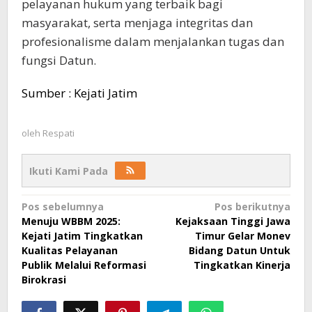
pelayanan hukum yang terbaik bagi
masyarakat, serta menjaga integritas dan
profesionalisme dalam menjalankan tugas dan
fungsi Datun.
Sumber : Kejati Jatim
oleh
Respati
Ikuti Kami Pada
Navigasi
Pos sebelumnya
Pos berikutnya
Menuju WBBM 2025:
Kejaksaan Tinggi Jawa
pos
Kejati Jatim Tingkatkan
Timur Gelar Monev
Kualitas Pelayanan
Bidang Datun Untuk
Publik Melalui Reformasi
Tingkatkan Kinerja
Birokrasi