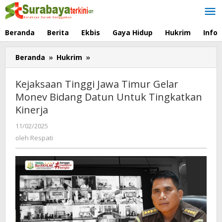
Lewati
ke
konten
Beranda
Berita
Ekbis
Gaya Hidup
Hukrim
Info
Beranda
»
Hukrim
»
Kejaksaan
Tinggi
Jawa
Kejaksaan Tinggi Jawa Timur Gelar
Timur
Monev Bidang Datun Untuk Tingkatkan
Gelar
Kinerja
Monev
Bidang
11/02/2025
oleh
Datun
Respati
oleh
Respati
Untuk
Tingkatkan
Kinerja