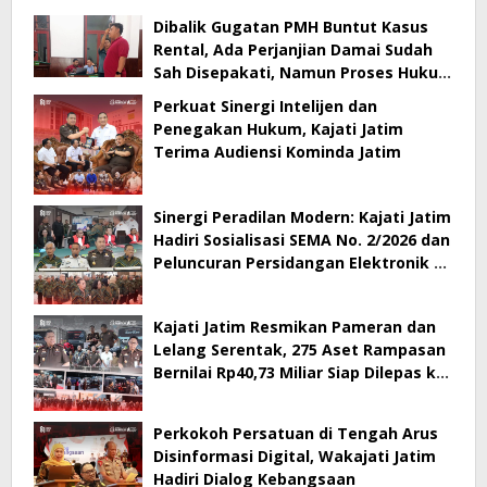
Dibalik Gugatan PMH Buntut Kasus
Rental, Ada Perjanjian Damai Sudah
Sah Disepakati, Namun Proses Hukum
Berlanjut
Perkuat Sinergi Intelijen dan
Penegakan Hukum, Kajati Jatim
Terima Audiensi Kominda Jatim
Sinergi Peradilan Modern: Kajati Jatim
Hadiri Sosialisasi SEMA No. 2/2026 dan
Peluncuran Persidangan Elektronik di
PT Surabaya
Kajati Jatim Resmikan Pameran dan
Lelang Serentak, 275 Aset Rampasan
Bernilai Rp40,73 Miliar Siap Dilepas ke
Publik
Perkokoh Persatuan di Tengah Arus
Disinformasi Digital, Wakajati Jatim
Hadiri Dialog Kebangsaan