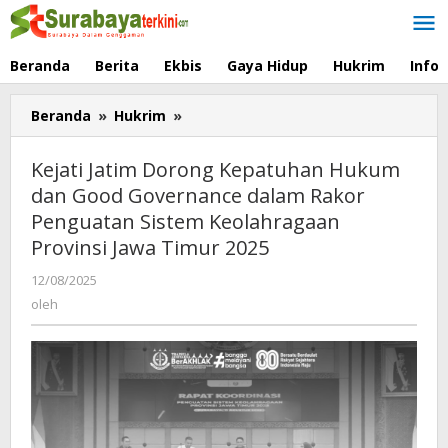
Lewati
ke
konten
Beranda
Berita
Ekbis
Gaya Hidup
Hukrim
Info
Beranda
»
Hukrim
»
Kejati
Jatim
Dorong
Kejati Jatim Dorong Kepatuhan Hukum
Kepatuhan
dan Good Governance dalam Rakor
Hukum
Penguatan Sistem Keolahragaan
dan
Good
Provinsi Jawa Timur 2025
Governance
12/08/2025
oleh
dalam
oleh
Rakor
Penguatan
Sistem
Keolahragaan
Provinsi
Jawa
Timur