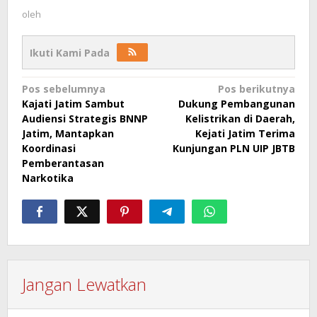
oleh
Ikuti Kami Pada
Navigasi
Pos sebelumnya
Pos berikutnya
Kajati Jatim Sambut
Dukung Pembangunan
pos
Audiensi Strategis BNNP
Kelistrikan di Daerah,
Jatim, Mantapkan
Kejati Jatim Terima
Koordinasi
Kunjungan PLN UIP JBTB
Pemberantasan
Narkotika
Jangan Lewatkan