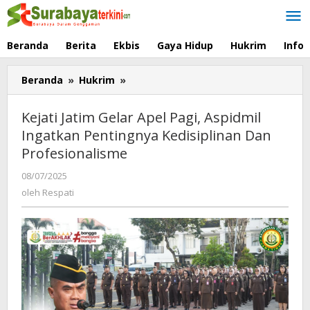
Lewati
ke
konten
Beranda
Berita
Ekbis
Gaya Hidup
Hukrim
Info
Beranda
»
Hukrim
»
Kejati
Jatim
Gelar
Kejati Jatim Gelar Apel Pagi, Aspidmil
Apel
Ingatkan Pentingnya Kedisiplinan Dan
Pagi,
Profesionalisme
Aspidmil
Ingatkan
08/07/2025
oleh
Pentingnya
Respati
oleh
Respati
Kedisiplinan
Dan
Profesionalisme