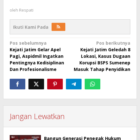
oleh
Respati
Ikuti Kami Pada
Navigasi
Pos sebelumnya
Pos berikutnya
Kejati Jatim Gelar Apel
Kejati Jatim Geledah 8
pos
Pagi, Aspidmil Ingatkan
Lokasi, Kasus Dugaan
Pentingnya Kedisiplinan
Korupsi BSPS Sumenep
Dan Profesionalisme
Masuk Tahap Penyidikan
Jangan Lewatkan
Bangun Generasi Penegak Hukum