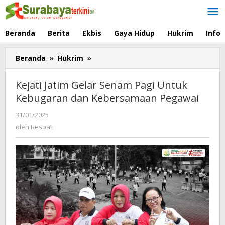
Lewati
ke
konten
Beranda
Berita
Ekbis
Gaya Hidup
Hukrim
Info
Beranda
»
Hukrim
»
Kejati
Jatim
Gelar
Kejati Jatim Gelar Senam Pagi Untuk
Senam
Kebugaran dan Kebersamaan Pegawai
Pagi
Untuk
31/01/2025
oleh
Kebugaran
Respati
oleh
Respati
dan
Kebersamaan
Pegawai