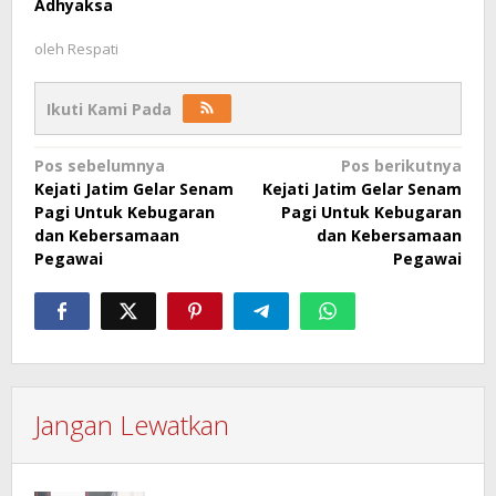
Adhyaksa
oleh
Respati
Ikuti Kami Pada
Navigasi
Pos sebelumnya
Pos berikutnya
Kejati Jatim Gelar Senam
Kejati Jatim Gelar Senam
pos
Pagi Untuk Kebugaran
Pagi Untuk Kebugaran
dan Kebersamaan
dan Kebersamaan
Pegawai
Pegawai
Jangan Lewatkan