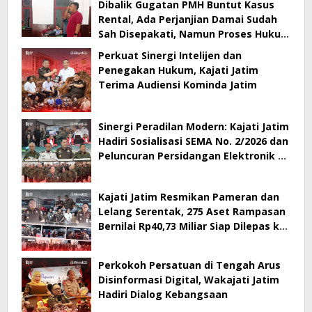
Dibalik Gugatan PMH Buntut Kasus
Rental, Ada Perjanjian Damai Sudah
Sah Disepakati, Namun Proses Hukum
Berlanjut
Perkuat Sinergi Intelijen dan
Penegakan Hukum, Kajati Jatim
Terima Audiensi Kominda Jatim
Sinergi Peradilan Modern: Kajati Jatim
Hadiri Sosialisasi SEMA No. 2/2026 dan
Peluncuran Persidangan Elektronik di
PT Surabaya
Kajati Jatim Resmikan Pameran dan
Lelang Serentak, 275 Aset Rampasan
Bernilai Rp40,73 Miliar Siap Dilepas ke
Publik
Perkokoh Persatuan di Tengah Arus
Disinformasi Digital, Wakajati Jatim
Hadiri Dialog Kebangsaan