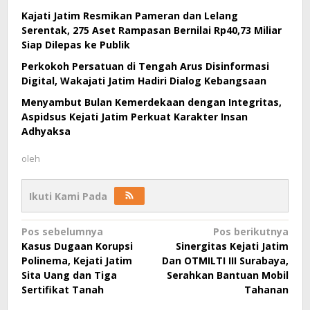
Kajati Jatim Resmikan Pameran dan Lelang
Serentak, 275 Aset Rampasan Bernilai Rp40,73 Miliar
Siap Dilepas ke Publik
Perkokoh Persatuan di Tengah Arus Disinformasi
Digital, Wakajati Jatim Hadiri Dialog Kebangsaan
Menyambut Bulan Kemerdekaan dengan Integritas,
Aspidsus Kejati Jatim Perkuat Karakter Insan
Adhyaksa
oleh
Ikuti Kami Pada
Navigasi
Pos sebelumnya
Pos berikutnya
Kasus Dugaan Korupsi
Sinergitas Kejati Jatim
pos
Polinema, Kejati Jatim
Dan OTMILTI III Surabaya,
Sita Uang dan Tiga
Serahkan Bantuan Mobil
Sertifikat Tanah
Tahanan