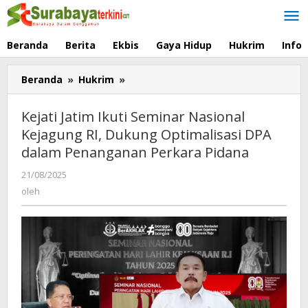
Lewati
ke
konten
Beranda
Berita
Ekbis
Gaya Hidup
Hukrim
Info
Beranda
»
Hukrim
»
Kejati
Jatim
Ikuti
Kejati Jatim Ikuti Seminar Nasional
Seminar
Kejagung RI, Dukung Optimalisasi DPA
Nasional
dalam Penanganan Perkara Pidana
Kejagung
RI,
21/08/2025
oleh
Dukung
oleh
Optimalisasi
DPA
dalam
Penanganan
Perkara
Pidana