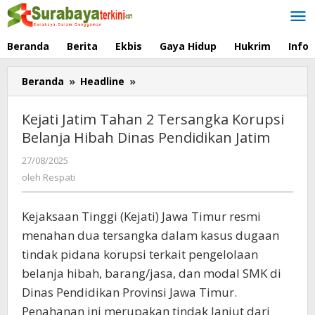
Lewati
ke
konten
Beranda
Berita
Ekbis
Gaya Hidup
Hukrim
Info
Beranda
»
Headline
»
Kejati
Jatim
Tahan
Kejati Jatim Tahan 2 Tersangka Korupsi
2
Belanja Hibah Dinas Pendidikan Jatim
Tersangka
Korupsi
27/08/2025
oleh
Belanja
Respati
oleh
Respati
Hibah
Dinas
Pendidikan
Kejaksaan Tinggi (Kejati) Jawa Timur resmi
Jatim
menahan dua tersangka dalam kasus dugaan
tindak pidana korupsi terkait pengelolaan
belanja hibah, barang/jasa, dan modal SMK di
Dinas Pendidikan Provinsi Jawa Timur.
Penahanan ini merupakan tindak lanjut dari