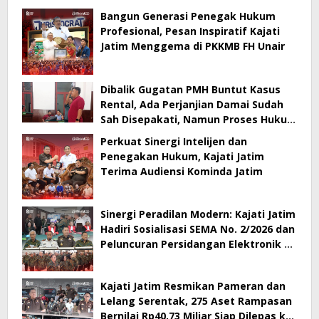
Bangun Generasi Penegak Hukum
Profesional, Pesan Inspiratif Kajati
Jatim Menggema di PKKMB FH Unair
Dibalik Gugatan PMH Buntut Kasus
Rental, Ada Perjanjian Damai Sudah
Sah Disepakati, Namun Proses Hukum
Berlanjut
Perkuat Sinergi Intelijen dan
Penegakan Hukum, Kajati Jatim
Terima Audiensi Kominda Jatim
Sinergi Peradilan Modern: Kajati Jatim
Hadiri Sosialisasi SEMA No. 2/2026 dan
Peluncuran Persidangan Elektronik di
PT Surabaya
Kajati Jatim Resmikan Pameran dan
Lelang Serentak, 275 Aset Rampasan
Bernilai Rp40,73 Miliar Siap Dilepas ke