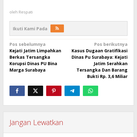
oleh
Respati
Ikuti Kami Pada
Navigasi
Pos sebelumnya
Pos berikutnya
Kejati Jatim Limpahkan
Kasus Dugaan Gratifikasi
pos
Berkas Tersangka
Dinas Pu Surabaya: Kejati
Korupsi Dinas PU Bina
Jatim Serahkan
Marga Surabaya
Tersangka Dan Barang
Bukti Rp. 3,6 Miliar
Jangan Lewatkan