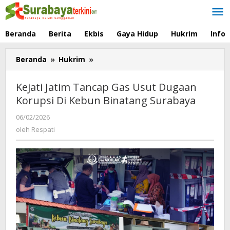
Lewati
ke
konten
Beranda
Berita
Ekbis
Gaya Hidup
Hukrim
Info
Beranda
»
Hukrim
»
Kejati
Jatim
Tancap
Kejati Jatim Tancap Gas Usut Dugaan
Gas
Korupsi Di Kebun Binatang Surabaya
Usut
Dugaan
06/02/2026
oleh
Korupsi
Respati
oleh
Respati
Di
Kebun
Binatang
Surabaya