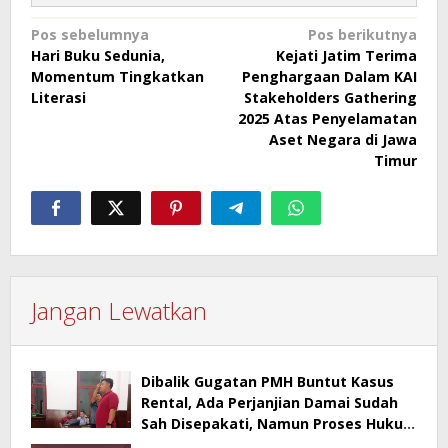
Navigasi
Pos sebelumnya
Pos berikutnya
Hari Buku Sedunia,
Kejati Jatim Terima
pos
Momentum Tingkatkan
Penghargaan Dalam KAI
Literasi
Stakeholders Gathering
2025 Atas Penyelamatan
Aset Negara di Jawa
Timur
Jangan Lewatkan
Dibalik Gugatan PMH Buntut Kasus
Rental, Ada Perjanjian Damai Sudah
Sah Disepakati, Namun Proses Hukum
Berlanjut