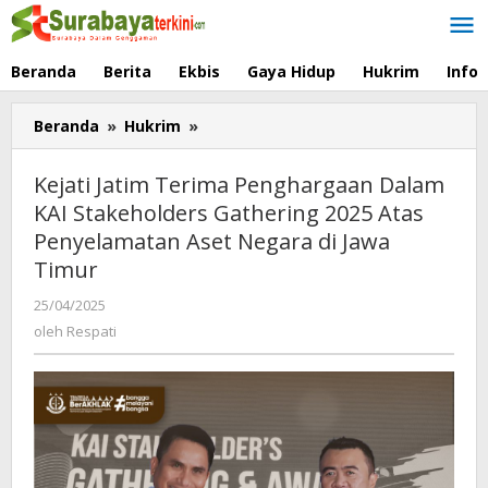
Lewati
ke
konten
Beranda
Berita
Ekbis
Gaya Hidup
Hukrim
Info
Beranda
»
Hukrim
»
Kejati
Jatim
Terima
Kejati Jatim Terima Penghargaan Dalam
Penghargaan
KAI Stakeholders Gathering 2025 Atas
Dalam
Penyelamatan Aset Negara di Jawa
KAI
Stakeholders
Timur
Gathering
25/04/2025
oleh
2025
Respati
oleh
Respati
Atas
Penyelamatan
Aset
Negara
di
Jawa
Timur