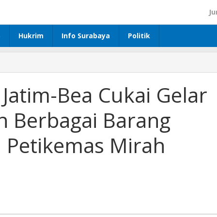
Ju
p
Hukrim
Info Surabaya
Politik
i Jatim-Bea Cukai Gelar
 Berbagai Barang
l Petikemas Mirah