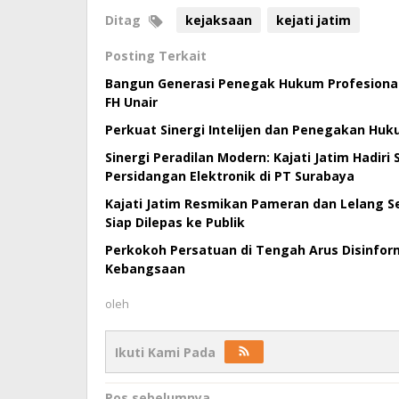
Ditag
kejaksaan
kejati jatim
Posting Terkait
Bangun Generasi Penegak Hukum Profesional,
FH Unair
Perkuat Sinergi Intelijen dan Penegakan Huk
Sinergi Peradilan Modern: Kajati Jatim Hadiri
Persidangan Elektronik di PT Surabaya
Kajati Jatim Resmikan Pameran dan Lelang Se
Siap Dilepas ke Publik
Perkokoh Persatuan di Tengah Arus Disinforma
Kebangsaan
oleh
Ikuti Kami Pada
Pos sebelumnya