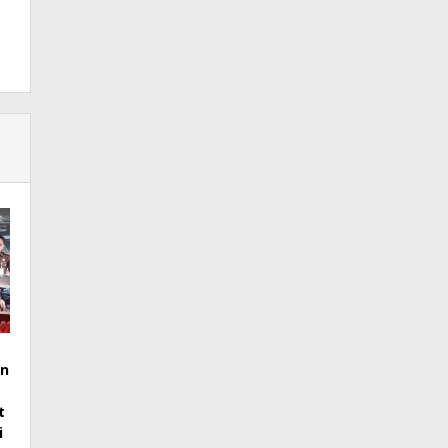
n
t
i