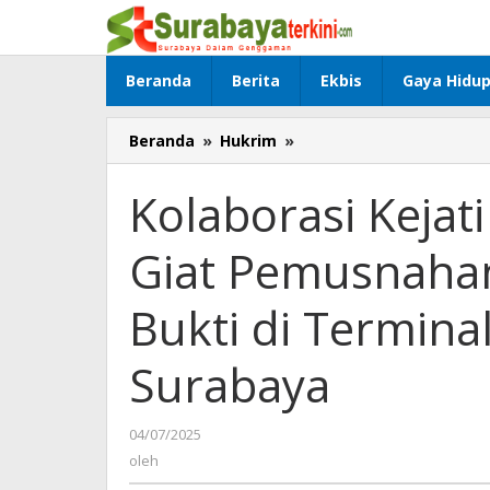
Lewati
ke
konten
Beranda
Berita
Ekbis
Gaya Hidu
Beranda
»
Hukrim
»
Kolaborasi
Kejati
Jatim-
Kolaborasi Kejat
Bea
Cukai
Giat Pemusnahan
Gelar
Giat
Pemusnahan
Bukti di Termina
Berbagai
Barang
Surabaya
Bukti
di
Terminal
04/07/2025
oleh
Petikemas
oleh
Mirah
Surabaya