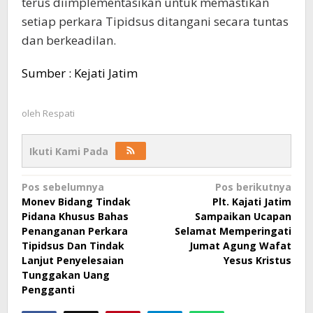
terus diimplementasikan untuk memastikan
setiap perkara Tipidsus ditangani secara tuntas
dan berkeadilan.
Sumber : Kejati Jatim
oleh
Respati
Ikuti Kami Pada
Navigasi
Pos sebelumnya
Pos berikutnya
Monev Bidang Tindak
Plt. Kajati Jatim
pos
Pidana Khusus Bahas
Sampaikan Ucapan
Penanganan Perkara
Selamat Memperingati
Tipidsus Dan Tindak
Jumat Agung Wafat
Lanjut Penyelesaian
Yesus Kristus
Tunggakan Uang
Pengganti