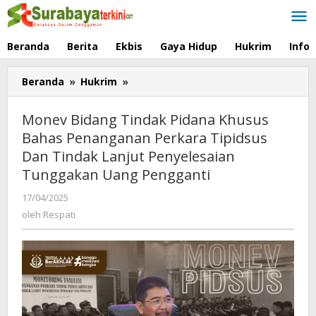
Lewati
ke
konten
Beranda
Berita
Ekbis
Gaya Hidup
Hukrim
Info
Beranda
»
Hukrim
»
Monev
Bidang
Tindak
Monev Bidang Tindak Pidana Khusus
Pidana
Bahas Penanganan Perkara Tipidsus
Khusus
Dan Tindak Lanjut Penyelesaian
Bahas
Penanganan
Tunggakan Uang Pengganti
Perkara
17/04/2025
oleh
Tipidsus
Respati
oleh
Respati
Dan
Tindak
Lanjut
Penyelesaian
Tunggakan
Uang
Pengganti