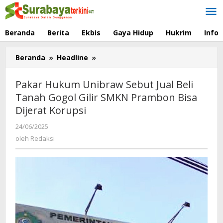
Lewati
ke
konten
Beranda
Berita
Ekbis
Gaya Hidup
Hukrim
Info
Beranda
»
Headline
»
Pakar
Hukum
Unibraw
Pakar Hukum Unibraw Sebut Jual Beli
Sebut
Tanah Gogol Gilir SMKN Prambon Bisa
Jual
Dijerat Korupsi
Beli
Tanah
24/06/2025
oleh
Gogol
Redaksi
oleh
Redaksi
Gilir
SMKN
Prambon
Bisa
Dijerat
Korupsi