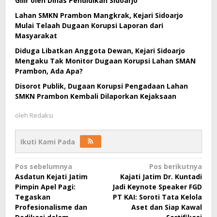
Gilir oleh Dinas Pendidikan Sidoarjo
Lahan SMKN Prambon Mangkrak, Kejari Sidoarjo
Mulai Telaah Dugaan Korupsi Laporan dari
Masyarakat
Diduga Libatkan Anggota Dewan, Kejari Sidoarjo
Mengaku Tak Monitor Dugaan Korupsi Lahan SMAN
Prambon, Ada Apa?
Disorot Publik, Dugaan Korupsi Pengadaan Lahan
SMKN Prambon Kembali Dilaporkan Kejaksaan
oleh
Redaksi
Ikuti Kami Pada
Navigasi
Pos sebelumnya
Pos berikutnya
Asdatun Kejati Jatim
Kajati Jatim Dr. Kuntadi
pos
Pimpin Apel Pagi:
Jadi Keynote Speaker FGD
Tegaskan
PT KAI: Soroti Tata Kelola
Profesionalisme dan
Aset dan Siap Kawal