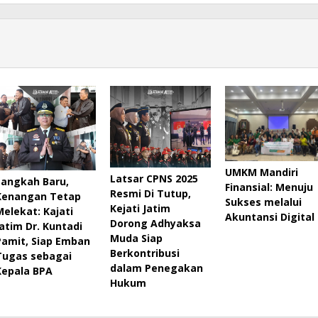
UMKM Mandiri
Latsar CPNS 2025
Langkah Baru,
Finansial: Menuju
Resmi Di Tutup,
Kenangan Tetap
Sukses melalui
Kejati Jatim
Melekat: Kajati
Akuntansi Digital
Dorong Adhyaksa
Jatim Dr. Kuntadi
Muda Siap
Pamit, Siap Emban
Berkontribusi
Tugas sebagai
dalam Penegakan
Kepala BPA
Hukum