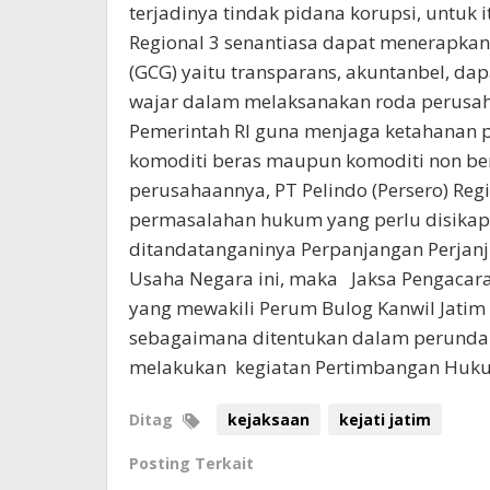
terjadinya tindak pidana korupsi, untuk 
Regional 3 senantiasa dapat menerapkan
(GCG) yaitu transparans, akuntanbel, d
wajar dalam melaksanakan roda perus
Pemerintah RI guna menjaga ketahanan pa
komoditi beras maupun komoditi non ber
perusahaannya, PT Pelindo (Persero) Re
permasalahan hukum yang perlu disikapi
ditandatanganinya Perpanjangan Perjanj
Usaha Negara ini, maka Jaksa Pengacara
yang mewakili Perum Bulog Kanwil Jatim
sebagaimana ditentukan dalam perundan
melakukan kegiatan Pertimbangan Huk
Ditag
kejaksaan
kejati jatim
Posting Terkait