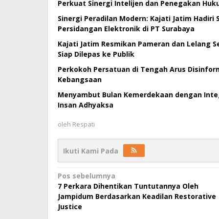
Perkuat Sinergi Intelijen dan Penegakan Huk
Sinergi Peradilan Modern: Kajati Jatim Hadiri
Persidangan Elektronik di PT Surabaya
Kajati Jatim Resmikan Pameran dan Lelang Se
Siap Dilepas ke Publik
Perkokoh Persatuan di Tengah Arus Disinforma
Kebangsaan
Menyambut Bulan Kemerdekaan dengan Integri
Insan Adhyaksa
oleh
Respati
Ikuti Kami Pada
Navigasi
Pos sebelumnya
7 Perkara Dihentikan Tuntutannya Oleh
pos
Jampidum Berdasarkan Keadilan Restorative
Justice