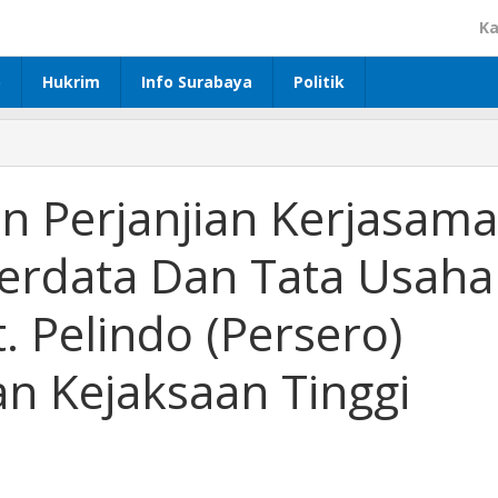
Ka
p
Hukrim
Info Surabaya
Politik
 Perjanjian Kerjasama
Perdata Dan Tata Usaha
. Pelindo (Persero)
n Kejaksaan Tinggi