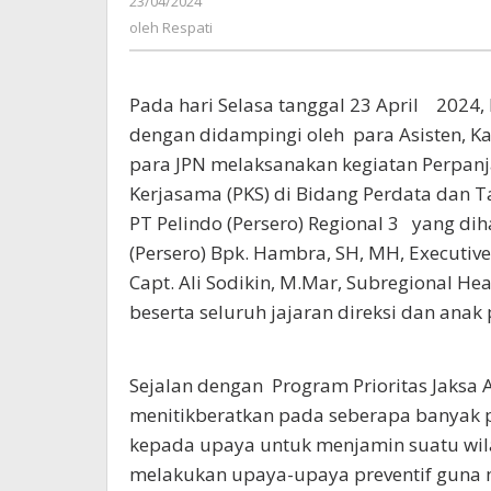
23/04/2024
oleh
3
Respati
oleh
Respati
Dengan
Kejaksaan
Tinggi
Pada hari Selasa tanggal 23 April 2024,
Jawa
dengan didampingi oleh para Asisten, K
Timur
para JPN melaksanakan kegiatan Perpan
Kerjasama (PKS) di Bidang Perdata dan T
PT Pelindo (Persero) Regional 3 yang dih
(Persero) Bpk. Hambra, SH, MH, Executive
Capt. Ali Sodikin, M.Mar, Subregional 
beserta seluruh jajaran direksi dan anak
Sejalan dengan Program Prioritas Jaksa
menitikberatkan pada seberapa banyak p
kepada upaya untuk menjamin suatu wil
melakukan upaya-upaya preventif guna m