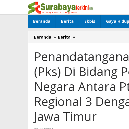
Lewati
ke
konten
Beranda
Berita
Ekbis
Gaya Hidu
Beranda
»
Berita
»
Penandatanganan
Perjanjian
Kerjasama
Penandatanganan
(Pks)
Di
(Pks) Di Bidang 
Bidang
Perdata
Dan
Negara Antara Pt
Tata
Usaha
Regional 3 Denga
Negara
Antara
Pt.
Jawa Timur
Pelindo
(Persero)
Regional