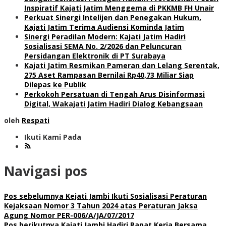
Inspiratif Kajati Jatim Menggema di PKKMB FH Unair
Perkuat Sinergi Intelijen dan Penegakan Hukum,
Kajati Jatim Terima Audiensi Kominda Jatim
Sinergi Peradilan Modern: Kajati Jatim Hadiri
Sosialisasi SEMA No. 2/2026 dan Peluncuran
Persidangan Elektronik di PT Surabaya
Kajati Jatim Resmikan Pameran dan Lelang Serentak,
275 Aset Rampasan Bernilai Rp40,73 Miliar Siap
Dilepas ke Publik
Perkokoh Persatuan di Tengah Arus Disinformasi
Digital, Wakajati Jatim Hadiri Dialog Kebangsaan
oleh
Respati
Ikuti Kami Pada
Navigasi pos
Pos sebelumnya
Kejati Jambi Ikuti Sosialisasi Peraturan
Kejaksaan Nomor 3 Tahun 2024 atas Peraturan Jaksa
Agung Nomor PER-006/A/JA/07/2017
Pos berikutnya
Kajati Jambi Hadiri Rapat Kerja Bersama