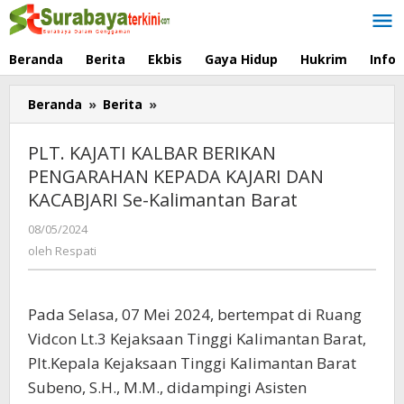
Lewati
ke
konten
Beranda
Berita
Ekbis
Gaya Hidup
Hukrim
Info
Beranda
»
Berita
»
PLT.
KAJATI
KALBAR
PLT. KAJATI KALBAR BERIKAN
BERIKAN
PENGARAHAN KEPADA KAJARI DAN
PENGARAHAN
KACABJARI Se-Kalimantan Barat
KEPADA
KAJARI
08/05/2024
oleh
DAN
Respati
oleh
Respati
KACABJARI
Se-
Kalimantan
Pada Selasa, 07 Mei 2024, bertempat di Ruang
Barat
Vidcon Lt.3 Kejaksaan Tinggi Kalimantan Barat,
Plt.Kepala Kejaksaan Tinggi Kalimantan Barat
Subeno, S.H., M.M., didampingi Asisten