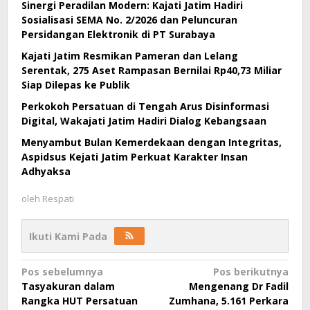
Sinergi Peradilan Modern: Kajati Jatim Hadiri
Sosialisasi SEMA No. 2/2026 dan Peluncuran
Persidangan Elektronik di PT Surabaya
Kajati Jatim Resmikan Pameran dan Lelang
Serentak, 275 Aset Rampasan Bernilai Rp40,73 Miliar
Siap Dilepas ke Publik
Perkokoh Persatuan di Tengah Arus Disinformasi
Digital, Wakajati Jatim Hadiri Dialog Kebangsaan
Menyambut Bulan Kemerdekaan dengan Integritas,
Aspidsus Kejati Jatim Perkuat Karakter Insan
Adhyaksa
oleh
Respati
Ikuti Kami Pada
Navigasi
Pos sebelumnya
Pos berikutnya
Tasyakuran dalam
Mengenang Dr Fadil
pos
Rangka HUT Persatuan
Zumhana, 5.161 Perkara