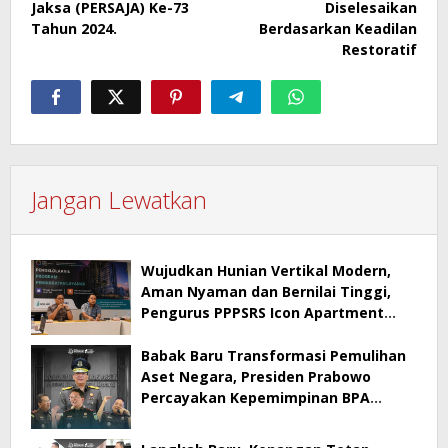
Jaksa (PERSAJA) Ke-73
Diselesaikan
Tahun 2024.
Berdasarkan Keadilan
Restoratif
Jangan Lewatkan
Wujudkan Hunian Vertikal Modern,
Aman Nyaman dan Bernilai Tinggi,
Pengurus PPPSRS Icon Apartment
Gresik Terapkan Aplikasi Digital Pro
Apps
Babak Baru Transformasi Pemulihan
Aset Negara, Presiden Prabowo
Percayakan Kepemimpinan BPA
kepada Dr. Kuntadi