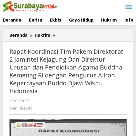
Lewati
ke
konten
Beranda
Berita
Ekbis
Gaya Hidup
Hukrim
Info
Beranda
»
Hukrim
»
Rapat
Koordinasi
Tim
Rapat Koordinasi Tim Pakem Direktorat
Pakem
2 Jamintel Kejagung Dan Direktur
Direktorat
Urusan dan Pendidikan Agama Buddha
2
Jamintel
Kemenag RI dengan Pengurus Aliran
Kejagung
Kepercayaan Buddo Djawi Wisnu
Dan
Indonesia
Direktur
Urusan
25/02/2025
oleh
dan
Respati
oleh
Respati
Pendidikan
Agama
Buddha
Kemenag