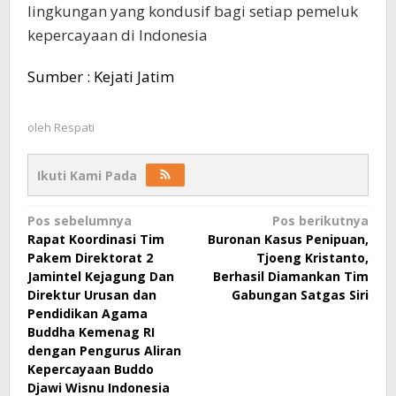
lingkungan yang kondusif bagi setiap pemeluk
kepercayaan di Indonesia
Sumber : Kejati Jatim
oleh
Respati
Ikuti Kami Pada
Navigasi
Pos sebelumnya
Pos berikutnya
Rapat Koordinasi Tim
Buronan Kasus Penipuan,
pos
Pakem Direktorat 2
Tjoeng Kristanto,
Jamintel Kejagung Dan
Berhasil Diamankan Tim
Direktur Urusan dan
Gabungan Satgas Siri
Pendidikan Agama
Buddha Kemenag RI
dengan Pengurus Aliran
Kepercayaan Buddo
Djawi Wisnu Indonesia