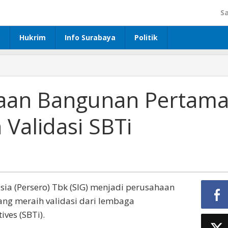
S
p
Hukrim
Info Surabaya
Politik
haan Bangunan Pertam
 Validasi SBTi
ia (Persero) Tbk (SIG) menjadi perusahaan
ng meraih validasi dari lembaga
ives (SBTi).