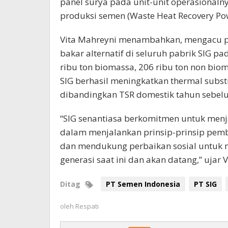
panel surya pada unit-unit operasionalny
produksi semen (Waste Heat Recovery P
Vita Mahreyni menambahkan, mengacu p
bakar alternatif di seluruh pabrik SIG p
ribu ton biomassa, 206 ribu ton non biomas
SIG berhasil meningkatkan thermal substi
dibandingkan TSR domestik tahun sebel
“SIG senantiasa berkomitmen untuk menj
dalam menjalankan prinsip-prinsip pem
dan mendukung perbaikan sosial untuk m
generasi saat ini dan akan datang,” ujar 
Ditag
PT Semen Indonesia
PT SIG
oleh
Respati