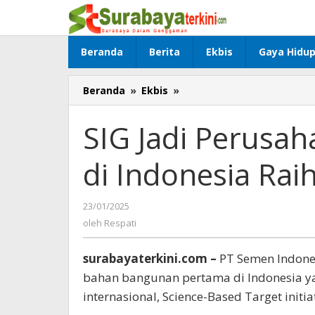
Lewati
ke
konten
Beranda
Berita
Ekbis
Gaya Hidu
Beranda
»
Ekbis
»
SIG
Jadi
Perusahaan
SIG Jadi Perusa
Bangunan
Pertama
di Indonesia Raih
di
Indonesia
Raih
23/01/2025
oleh
Validasi
Respati
oleh
Respati
SBTi
surabayaterkini.com –
PT Semen Indones
bahan bangunan pertama di Indonesia ya
internasional, Science-Based Target initiat