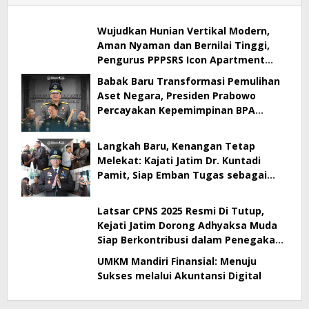
Wujudkan Hunian Vertikal Modern,
Aman Nyaman dan Bernilai Tinggi,
Pengurus PPPSRS Icon Apartment
Gresik Terapkan Aplikasi Digital Pro
Babak Baru Transformasi Pemulihan
Apps
Aset Negara, Presiden Prabowo
Percayakan Kepemimpinan BPA
kepada Dr. Kuntadi
Langkah Baru, Kenangan Tetap
Melekat: Kajati Jatim Dr. Kuntadi
Pamit, Siap Emban Tugas sebagai
Kepala BPA
Latsar CPNS 2025 Resmi Di Tutup,
Kejati Jatim Dorong Adhyaksa Muda
Siap Berkontribusi dalam Penegakan
Hukum
UMKM Mandiri Finansial: Menuju
Sukses melalui Akuntansi Digital