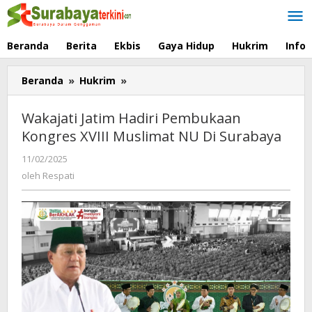
Lewati
ke
konten
Beranda
Berita
Ekbis
Gaya Hidup
Hukrim
Info
Beranda
»
Hukrim
»
Wakajati
Jatim
Hadiri
Wakajati Jatim Hadiri Pembukaan
Pembukaan
Kongres XVIII Muslimat NU Di Surabaya
Kongres
XVIII
11/02/2025
oleh
Muslimat
Respati
oleh
Respati
NU
Di
Surabaya