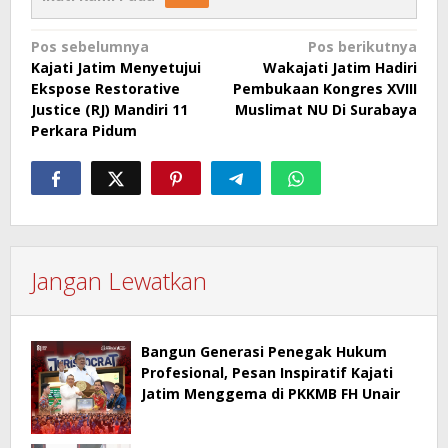
Navigasi
Pos sebelumnya
Pos berikutnya
Kajati Jatim Menyetujui
Wakajati Jatim Hadiri
pos
Ekspose Restorative
Pembukaan Kongres XVIII
Justice (RJ) Mandiri 11
Muslimat NU Di Surabaya
Perkara Pidum
Jangan Lewatkan
Bangun Generasi Penegak Hukum
Profesional, Pesan Inspiratif Kajati
Jatim Menggema di PKKMB FH Unair