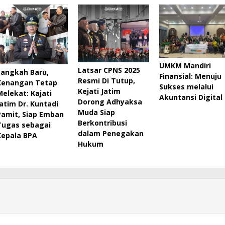
UMKM Mandiri
Latsar CPNS 2025
Langkah Baru,
Finansial: Menuju
Resmi Di Tutup,
Kenangan Tetap
Sukses melalui
Kejati Jatim
Melekat: Kajati
Akuntansi Digital
Dorong Adhyaksa
Jatim Dr. Kuntadi
Muda Siap
Pamit, Siap Emban
Berkontribusi
Tugas sebagai
dalam Penegakan
Kepala BPA
Hukum