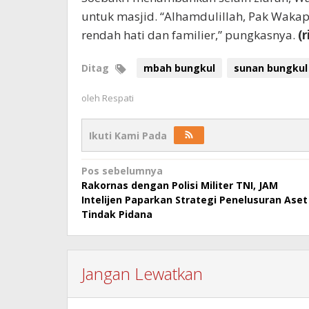
untuk masjid. “Alhamdulillah, Pak Wakap
rendah hati dan familier,” pungkasnya.
(r
Ditag
mbah bungkul
sunan bungkul
oleh
Respati
Ikuti Kami Pada
Navigasi
Pos sebelumnya
Rakornas dengan Polisi Militer TNI, JAM
pos
Intelijen Paparkan Strategi Penelusuran Aset
Tindak Pidana
Jangan Lewatkan