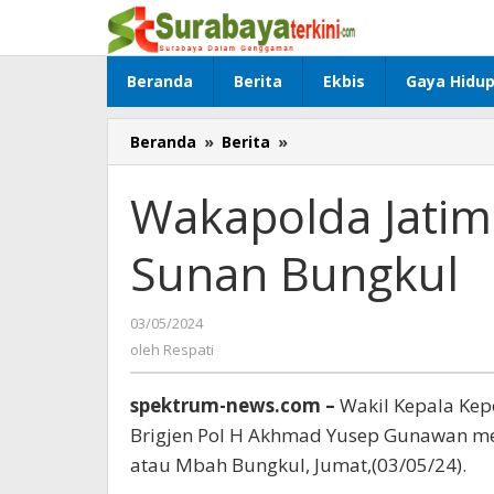
Lewati
ke
konten
Beranda
Berita
Ekbis
Gaya Hidu
Beranda
»
Berita
»
Wakapolda
Jatim
Kunjungi
Wakapolda Jati
Makam
Sunan
Sunan Bungkul
Bungkul
03/05/2024
oleh
Respati
oleh
Respati
spektrum-news.com –
Wakil Kepala Kep
Brigjen Pol H Akhmad Yusep Gunawan m
atau Mbah Bungkul, Jumat,(03/05/24).