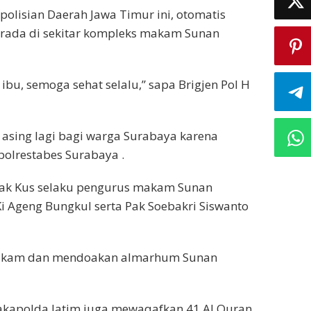
polisian Daerah Jawa Timur ini, otomatis
erada di sekitar kompleks makam Sunan
bu, semoga sehat selalu,” sapa Brigjen Pol H
 asing lagi bagi warga Surabaya karena
olrestabes Surabaya .
Pak Kus selaku pengurus makam Sunan
i Ageng Bungkul serta Pak Soebakri Siswanto
e makam dan mendoakan almarhum Sunan
akapolda Jatim juga mewaqafkan 41 Al Quran