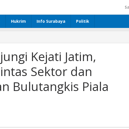
S
p
Hukrim
Info Surabaya
Politik
ngi Kejati Jatim,
Lintas Sektor dan
n Bulutangkis Piala