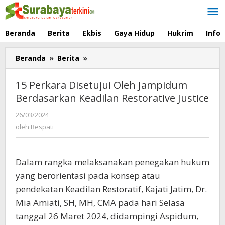
Lewati
ke
konten
Beranda
Berita
Ekbis
Gaya Hidup
Hukrim
Info
Beranda
»
Berita
»
15
Perkara
Disetujui
15 Perkara Disetujui Oleh Jampidum
Oleh
Berdasarkan Keadilan Restorative Justice
Jampidum
Berdasarkan
26/03/2024
oleh
Keadilan
Respati
oleh
Respati
Restorative
Justice
Dalam rangka melaksanakan penegakan hukum
yang berorientasi pada konsep atau
pendekatan Keadilan Restoratif, Kajati Jatim, Dr.
Mia Amiati, SH, MH, CMA pada hari Selasa
tanggal 26 Maret 2024, didampingi Aspidum,