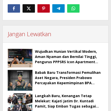
Jangan Lewatkan
Wujudkan Hunian Vertikal Modern,
Aman Nyaman dan Bernilai Tinggi,
Pengurus PPPSRS Icon Apartment
Gresik Terapkan Aplikasi Digital Pro
Apps
Babak Baru Transformasi Pemulihan
Aset Negara, Presiden Prabowo
Percayakan Kepemimpinan BPA
kepada Dr. Kuntadi
Langkah Baru, Kenangan Tetap
Melekat: Kajati Jatim Dr. Kuntadi
Pamit, Siap Emban Tugas sebagai