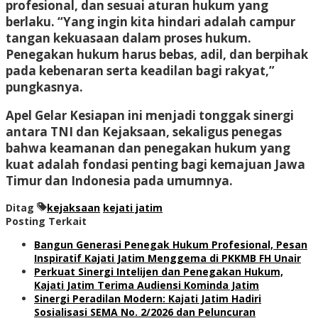
profesional, dan sesuai aturan hukum yang
berlaku. “Yang ingin kita hindari adalah campur
tangan kekuasaan dalam proses hukum.
Penegakan hukum harus bebas, adil, dan berpihak
pada kebenaran serta keadilan bagi rakyat,”
pungkasnya.
Apel Gelar Kesiapan ini menjadi tonggak sinergi
antara TNI dan Kejaksaan, sekaligus penegas
bahwa keamanan dan penegakan hukum yang
kuat adalah fondasi penting bagi kemajuan Jawa
Timur dan Indonesia pada umumnya.
Ditag
kejaksaan
kejati jatim
Posting Terkait
Bangun Generasi Penegak Hukum Profesional, Pesan
Inspiratif Kajati Jatim Menggema di PKKMB FH Unair
Perkuat Sinergi Intelijen dan Penegakan Hukum,
Kajati Jatim Terima Audiensi Kominda Jatim
Sinergi Peradilan Modern: Kajati Jatim Hadiri
Sosialisasi SEMA No. 2/2026 dan Peluncuran