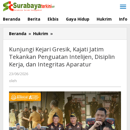
Lewati
ke
konten
Beranda
Berita
Ekbis
Gaya Hidup
Hukrim
Info
Beranda
»
Hukrim
»
Kunjungi
Kejari
Gresik,
Kunjungi Kejari Gresik, Kajati Jatim
Kajati
Tekankan Penguatan Intelijen, Disiplin
Jatim
Kerja, dan Integritas Aparatur
Tekankan
Penguatan
23/06/2026
oleh
Intelijen,
oleh
Disiplin
Kerja,
dan
Integritas
Aparatur