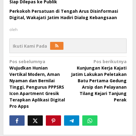
Siap Dilepas ke Publik
Perkokoh Persatuan di Tengah Arus Disinformasi
Digital, Wakajati Jatim Hadiri Dialog Kebangsaan
oleh
Ikuti Kami Pada
Navigasi
Pos sebelumnya
Pos berikutnya
Wujudkan Hunian
Kunjungan Kerja Kajati
pos
Vertikal Modern, Aman
Jatim Lakukan Peletakan
Nyaman dan Bernilai
Batu Pertama Gedung
Tinggi, Pengurus PPPSRS
Arsip dan Pelayanan
Icon Apartment Gresik
Tilang Kejari Tanjung
Terapkan Aplikasi Digital
Perak
Pro Apps